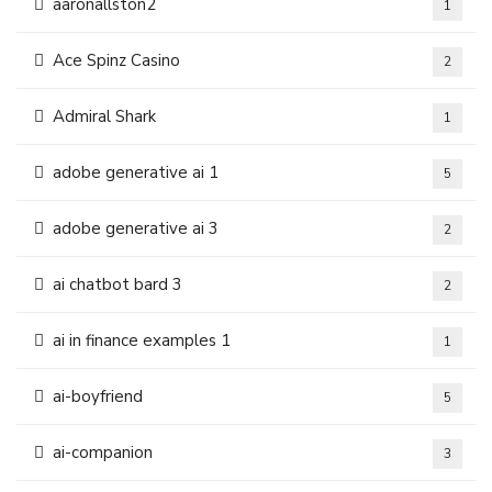
aaronallston2
1
Ace Spinz Casino
2
Admiral Shark
1
adobe generative ai 1
5
adobe generative ai 3
2
ai chatbot bard 3
2
ai in finance examples 1
1
ai-boyfriend
5
ai-companion
3