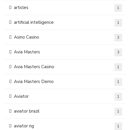
articles
1
artificial intelligence
1
Asino Casino
2
Avia Masters
3
Avia Masters Casino
1
Avia Masters Demo
1
Aviator
1
aviator brazil
1
aviator ng
1