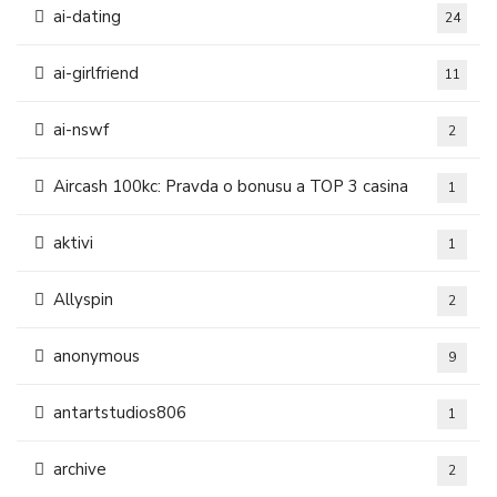
ai-dating
24
ai-girlfriend
11
ai-nswf
2
Aircash 100kc: Pravda o bonusu a TOP 3 casina
1
aktivi
1
Allyspin
2
anonymous
9
antartstudios806
1
archive
2