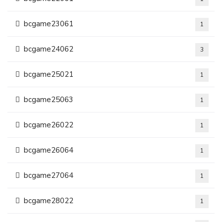
bcgame23061
1
bcgame24062
3
bcgame25021
1
bcgame25063
1
bcgame26022
1
bcgame26064
1
bcgame27064
1
bcgame28022
1