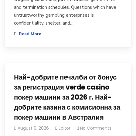
and termination schedules. Questions which have
untrustworthy gambling enterprises is
confidentiality, shelter, and…
Read More
Най-добрите печалби от бонус
за регистрация verde casino
покер машини за 2026 г. Най-
добрите казина с комисионна за
покер машини в Австралия
August 9, 2026
Editor
No Comments