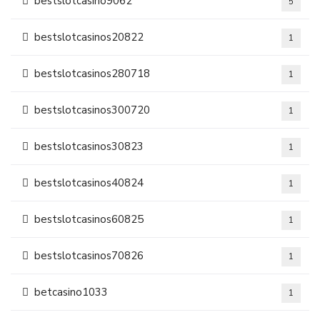
bestslotcasino9062
5
bestslotcasinos20822
1
bestslotcasinos280718
1
bestslotcasinos300720
1
bestslotcasinos30823
1
bestslotcasinos40824
1
bestslotcasinos60825
1
bestslotcasinos70826
1
betcasino1033
1