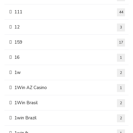
111
44
12
3
159
17
16
1
1w
2
1Win AZ Casino
1
1Win Brasil
2
1win Brazil
2