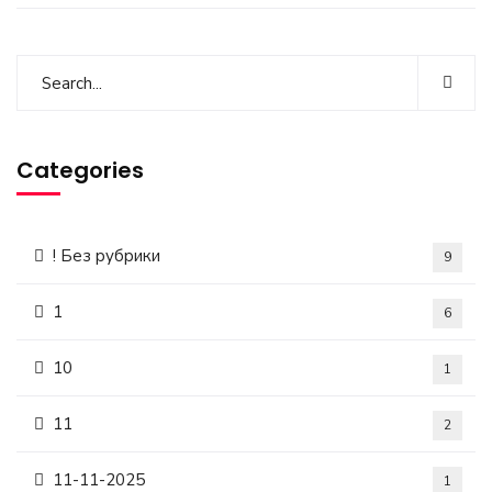
Categories
! Без рубрики
9
1
6
10
1
11
2
11-11-2025
1