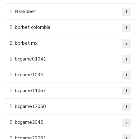
Bankobet
1
bbrbet colombia
1
bbrbet mx
2
bcgame01041
1
bcgame1033
1
bcgame11067
1
bcgame12068
1
bcgame2042
2
bcgame22061
1