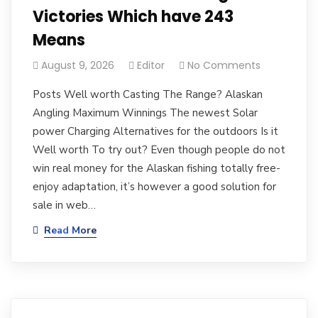
Victories Which have 243
Means
August 9, 2026
Editor
No Comments
Posts Well worth Casting The Range? Alaskan
Angling Maximum Winnings The newest Solar
power Charging Alternatives for the outdoors Is it
Well worth To try out? Even though people do not
win real money for the Alaskan fishing totally free-
enjoy adaptation, it’s however a good solution for
sale in web…
Read More