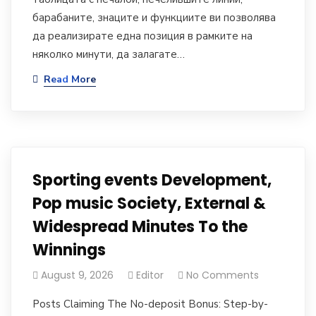
барабаните, знаците и функциите ви позволява
да реализирате една позиция в рамките на
няколко минути, да залагате…
Read More
Sporting events Development,
Pop music Society, External &
Widespread Minutes To the
Winnings
August 9, 2026
Editor
No Comments
Posts Claiming The No-deposit Bonus: Step-by-