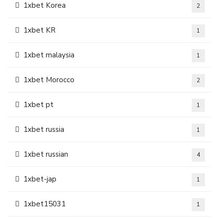
1xbet Korea
2
1xbet KR
1
1xbet malaysia
1
1xbet Morocco
2
1xbet pt
1
1xbet russia
1
1xbet russian
4
1xbet-jap
1
1xbet15031
1