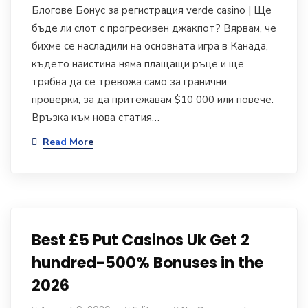
Блогове Бонус за регистрация verde casino | Ще
бъде ли слот с прогресивен джакпот? Вярвам, че
бихме се насладили на основната игра в Канада,
където наистина няма плащащи ръце и ще
трябва да се тревожа само за гранични
проверки, за да притежавам $10 000 или повече.
Връзка към нова статия…
Read More
Best £5 Put Casinos Uk Get 2
hundred-500% Bonuses in the
2026