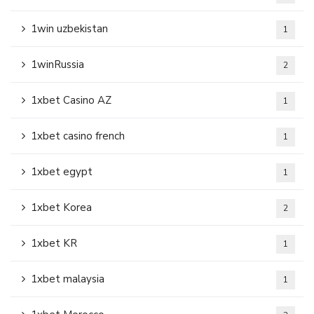
1win uzbekistan
1
1winRussia
2
1xbet Casino AZ
1
1xbet casino french
1
1xbet egypt
1
1xbet Korea
2
1xbet KR
1
1xbet malaysia
1