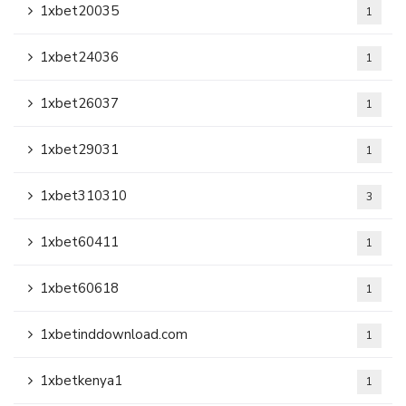
1xbet20035
1
1xbet24036
1
1xbet26037
1
1xbet29031
1
1xbet310310
3
1xbet60411
1
1xbet60618
1
1xbetinddownload.com
1
1xbetkenya1
1