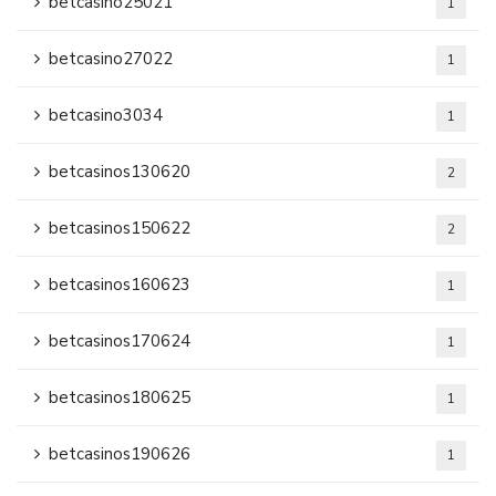
betcasino25021
1
betcasino27022
1
betcasino3034
1
betcasinos130620
2
betcasinos150622
2
betcasinos160623
1
betcasinos170624
1
betcasinos180625
1
betcasinos190626
1