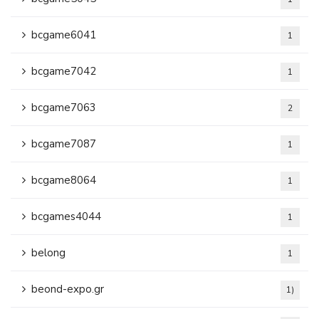
bcgame6041
1
bcgame7042
1
bcgame7063
2
bcgame7087
1
bcgame8064
1
bcgames4044
1
belong
1
beond-expo.gr
1)