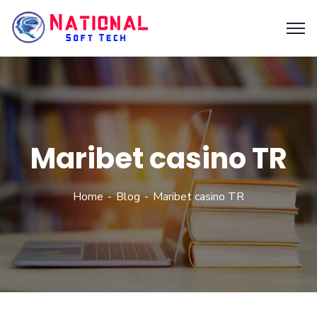
Maribet casino TR
Home
Blog
Maribet casino TR