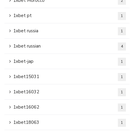
1xbet Morocco
2
1xbet pt
1
1xbet russia
1
1xbet russian
4
1xbet-jap
1
1xbet15031
1
1xbet16032
1
1xbet16062
1
1xbet18063
1