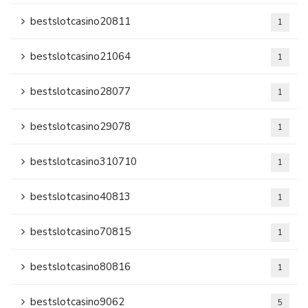
bestslotcasino20811
1
bestslotcasino21064
1
bestslotcasino28077
1
bestslotcasino29078
1
bestslotcasino310710
1
bestslotcasino40813
1
bestslotcasino70815
1
bestslotcasino80816
1
bestslotcasino9062
5