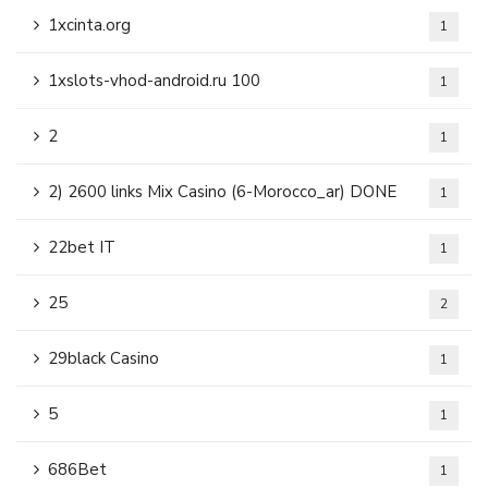
1xcinta.org
1
1xslots-vhod-android.ru 100
1
2
1
2) 2600 links Mix Casino (6-Morocco_ar) DONE
1
22bet IT
1
25
2
29black Casino
1
5
1
686Bet
1