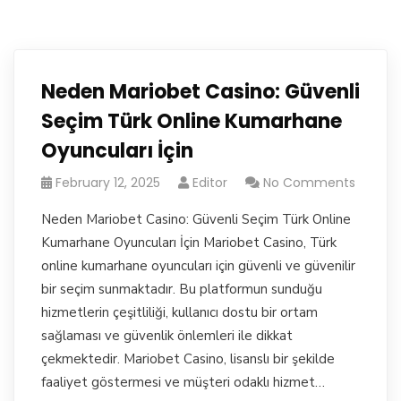
Neden Mariobet Casino: Güvenli
Seçim Türk Online Kumarhane
Oyuncuları İçin
February 12, 2025
Editor
No Comments
Neden Mariobet Casino: Güvenli Seçim Türk Online
Kumarhane Oyuncuları İçin Mariobet Casino, Türk
online kumarhane oyuncuları için güvenli ve güvenilir
bir seçim sunmaktadır. Bu platformun sunduğu
hizmetlerin çeşitliliği, kullanıcı dostu bir ortam
sağlaması ve güvenlik önlemleri ile dikkat
çekmektedir. Mariobet Casino, lisanslı bir şekilde
faaliyet göstermesi ve müşteri odaklı hizmet…