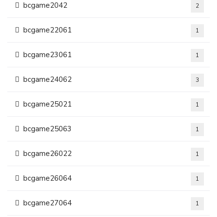
bcgame2042
2
bcgame22061
1
bcgame23061
1
bcgame24062
3
bcgame25021
1
bcgame25063
1
bcgame26022
1
bcgame26064
1
bcgame27064
1