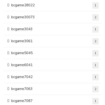
bcgame28022
1
bcgame30073
2
bcgame3043
1
bcgame3061
2
bcgame5045
1
bcgame6041
1
bcgame7042
1
bcgame7063
2
bcgame7087
1