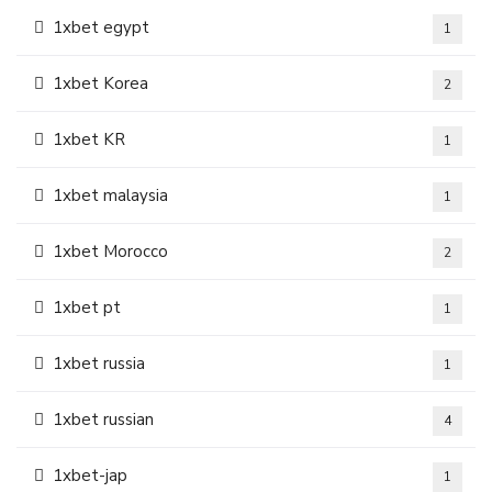
1xbet egypt
1
1xbet Korea
2
1xbet KR
1
1xbet malaysia
1
1xbet Morocco
2
1xbet pt
1
1xbet russia
1
1xbet russian
4
1xbet-jap
1