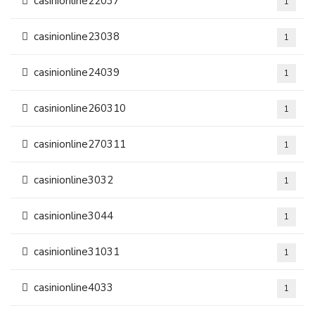
casinionline22037
1
casinionline23038
1
casinionline24039
1
casinionline260310
1
casinionline270311
1
casinionline3032
1
casinionline3044
1
casinionline31031
1
casinionline4033
1