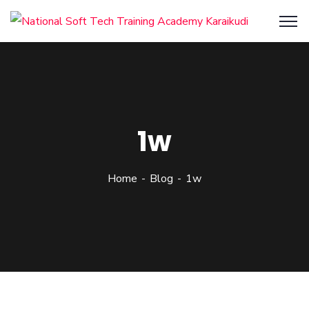
1w
Home
Blog
1w