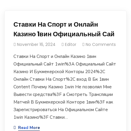
Ставки На Спорт и Онлайн
Казино 1вин Официальный Сай
November 16, 2024
Editor
No Comments
Ставки На Спорт и Онлайн Казино 1вин
Официальный Сайт 1win%3A Официальный Сайт
Казино И Букмекерской Конторы 2024%2C
Онлайн Ставки На Спорт%2C вход В Бк 1вин
Content Почему Казино 1win Не позволял Мне
Вывести средства%3F а Смотреть Трансляции
Матчей В Букмекерской Конторе 1вин%3F как
Зарегистрироваться На Официальном Сайте
1win Казино%3F Ставки…
Read More