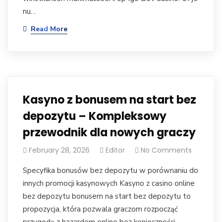
nu…
Read More
Kasyno z bonusem na start bez
depozytu – Kompleksowy
przewodnik dla nowych graczy
February 28, 2026
Editor
No Comments
Specyfika bonusów bez depozytu w porównaniu do
innych promocji kasynowych Kasyno z casino online
bez depozytu bonusem na start bez depozytu to
propozycja, która pozwala graczom rozpocząć