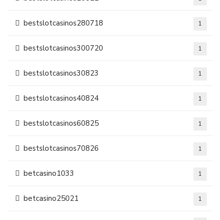
bestslotcasinos280718
1
bestslotcasinos300720
1
bestslotcasinos30823
1
bestslotcasinos40824
1
bestslotcasinos60825
1
bestslotcasinos70826
1
betcasino1033
1
betcasino25021
1