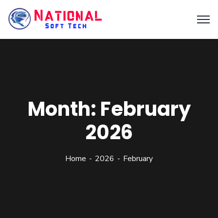
Month:
February
2026
Home
2026
February