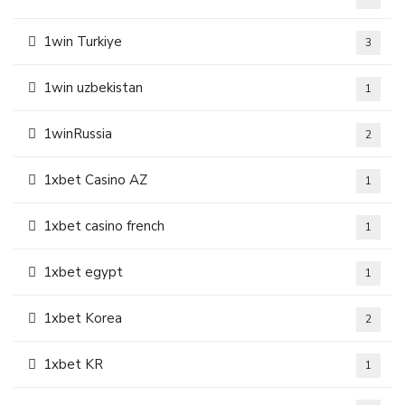
1win Turkiye
3
1win uzbekistan
1
1winRussia
2
1xbet Casino AZ
1
1xbet casino french
1
1xbet egypt
1
1xbet Korea
2
1xbet KR
1