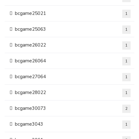
bcgame25021
1
bcgame25063
1
bcgame26022
1
bcgame26064
1
bcgame27064
1
bcgame28022
1
bcgame30073
2
bcgame3043
1