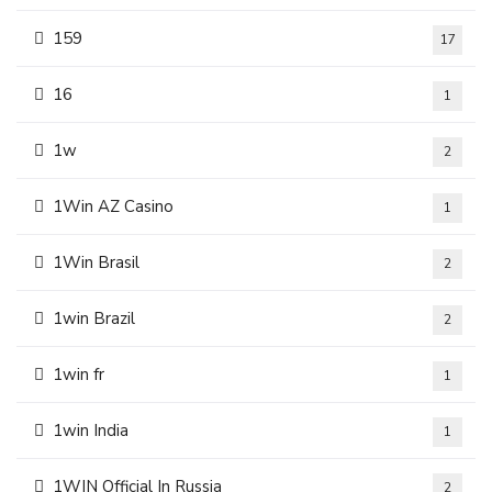
159
17
16
1
1w
2
1Win AZ Casino
1
1Win Brasil
2
1win Brazil
2
1win fr
1
1win India
1
1WIN Official In Russia
2