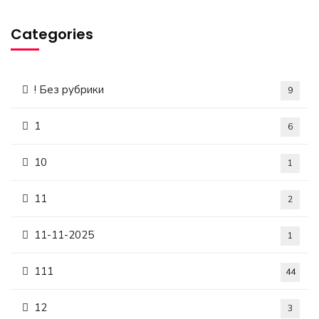
Categories
! Без рубрики
9
1
6
10
1
11
2
11-11-2025
1
111
44
12
3