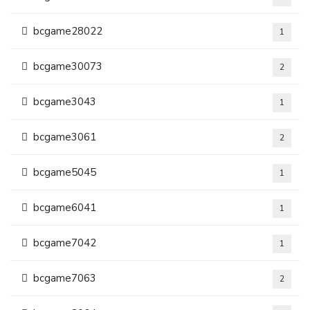
bcgame28022
1
bcgame30073
2
bcgame3043
1
bcgame3061
2
bcgame5045
1
bcgame6041
1
bcgame7042
1
bcgame7063
2