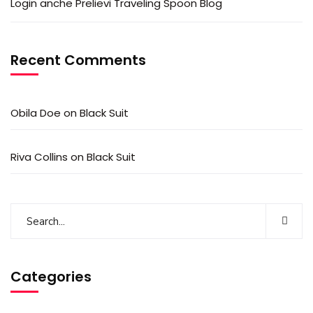
Login anche Prelievi Traveling Spoon Blog
Recent Comments
Obila Doe
on
Black Suit
Riva Collins
on
Black Suit
Categories