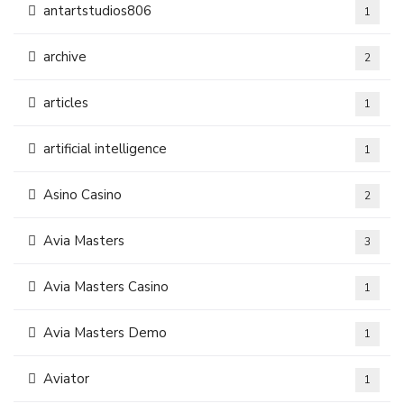
antartstudios806
1
archive
2
articles
1
artificial intelligence
1
Asino Casino
2
Avia Masters
3
Avia Masters Casino
1
Avia Masters Demo
1
Aviator
1