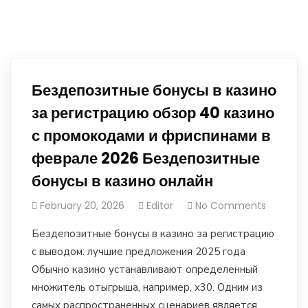
Бездепозитные бонусы в казино
за регистрацию обзор 40 казино
с промокодами и фриспинами в
феврале 2026 Бездепозитные
бонусы в казино онлайн
February 20, 2026
Editor
No Comments
Бездепозитные бонусы в казино за регистрацию
с выводом: лучшие предложения 2025 года
Обычно казино устанавливают определенный
множитель отыгрыша, например, х30. Одним из
самых распространенных сценариев является