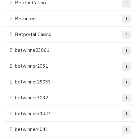
Betitor Casino
3
Betonred
1
Betportal Casino
2
betwinne23061
1
betwinner2031
1
betwinner29033
1
betwinner3032
1
betwinner31034
1
betwinner4041
1