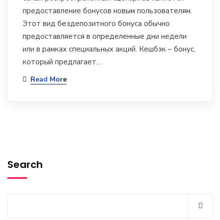
предоставление бонусов новым пользователям.
Этот вид бездепозитного бонуса обычно
предоставляется в определенные дни недели
или в рамках специальных акций. Кешбэк – бонус,
который предлагает…
Read More
Search