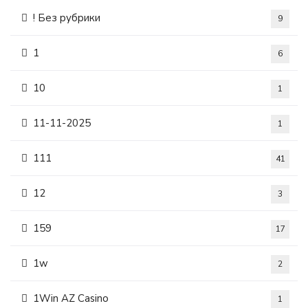
! Без рубрики
9
1
6
10
1
11-11-2025
1
111
41
12
3
159
17
1w
2
1Win AZ Casino
1