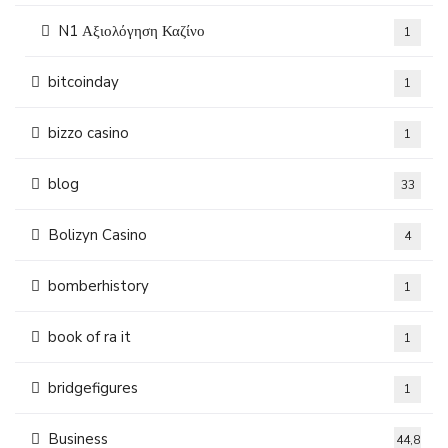
N1 Αξιολόγηση Καζίνο
1
bitcoinday
1
bizzo casino
1
blog
33
Bolizyn Casino
4
bomberhistory
1
book of ra it
1
bridgefigures
1
Business
44,8