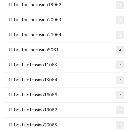
bestonlinecasino19062
1
bestonlinecasino20063
1
bestonlinecasino21064
1
bestonlinecasino9061
4
bestslotcasino11063
2
bestslotcasino13064
2
bestslotcasino16066
2
bestslotcasino19062
1
bestslotcasino20063
1