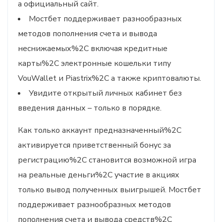
а официальный сайт.
Мостбет поддерживает разнообразных
методов пополнения счета и вывода
неснижаемых%2C включая кредитные
карты%2C электронные кошельки типу
VouWallet и Piastrix%2C а также криптовалюты.
Увидите открытый личных кабинет без
введения данных – только в порядке.
Как только аккаунт предназначенный%2C
активируется приветственный бонус за
регистрацию%2C становится возможной игра
на реальные деньги%2C участие в акциях
только вывод полученных выигрышей. Мостбет
поддерживает разнообразных методов
пополнения счета и вывода средств%2C