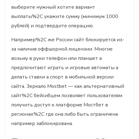
выберите нужный хотите вариант
выплаты%2C укажите сумму (минимум 1000
рублей) и подтвердите операцию.
Например%2C же России сайт блокируется из-
за наличия оффшорной лицензии. Многие
возьму в руки телефон или планшет а
предпочитают играть и игровые автоматы а
делать ставки а спорт в мобильной версии
сайта. Зеркало Mostbet — как альтернативный
сайт%2C бейсибцем позволяет пользователям
получить доступ к платформе Мостбет в
регионах%2C где она либо быть ограничена
например заблокирована.