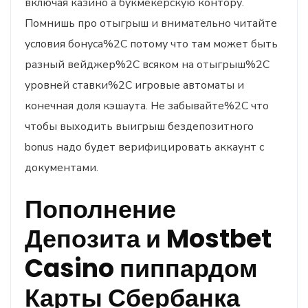
включая казино а букмекерскую контору.
Помнишь про отыгрыш и внимательно читайте
условия бонуса%2C потому что там может быть
разный вейджер%2C всяком на отыгрыш%2C
уровней ставки%2C игровые автоматы и
конечная доля кэшаута. Не забывайте%2C что
чтобы выходить выигрыш бездепозитного
bonus надо будет верифицировать аккаунт с
документами.
Пополнение
Депозита и Mostbet
Casino пиппардом
Карты Сбербанка