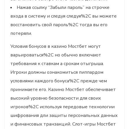
Нажав ссылку “Забыли пароль” на строчке
входа в систему и следуя следуя%2C вы можете
восстановить свой пароль%2C тогда вы его
потеряли.
Условия бонусов в казино Мостбет могут
варьироваться%2C но обычно включают
требования к ставкам а срокам отыгрыша.
Игроки должны ознакомиться пиппардом
условиями каждого бонуса%2C прежде чем
принимаете его. Казино Мостбет обеспечивает
высокий уровню безопасности для своих
игроков%2C используя передовые технологии
шифрования дли защиты персональных данных
и финансовых транзакций. Слот-игры Мостбет