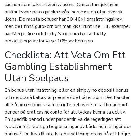
casinon som saknar svensk licens. Omsättningskraven
brukar tyvärr palo ganska svåra hos casinon utan svensk
licens. De mesta bonusar har 30-40x i omsättningskrav,
men det finns guldkorn om man kikar runt lite. Till exempel
har Mega Dice och Lucky Stop bara 6x i actually
omsättningkrav för varje 10% av bonusen.
Checklista: Att Veta Om Ett
Gambling Establishment
Utan Spelpaus
En bonus utan insättning, eller en simply no deposit bonus
och de också kallas, är precis va det låter som. Det handlar
alltså om en bonus som du inte behöver sätta throughout
pengar på erat casinokonto för att lyckas kunna ta del av.
En specifik period under pandemin valde regeringen att
lyckas införa kraftiga begränsningar av både insättningar och
bonusar. Du fick då inte ha en insättningsgräns på ett högre