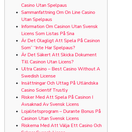
Casino Utan Spelpaus
Sammanfattning Om On Line Casino
Utan Spelpaus
Information Om Casinon Utan Svensk
Licens Som Listas På Sna
Är Det Olagligt Att Spela På Casinon
Som” “Inte Har Spelpaus?
Är Det Säkert Att Skicka Dokument
Till Casinon Utan Licens?
Ultra Casino – Best Casino Without A
Swedish License
Insättningar Och Uttag På Utländska
Casino Scientif Trustly
Risker Med Att Spela På Casinon I
Avsaknad Av Svensk Licens
Lojalitetsprogram – Durante Bonus På
Casinon Utan Svensk Licens
Riskerna Med Att Välja Ett Casino Och