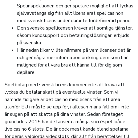
Spelinspektionen och ger spelare möjlighet att lyckas
självavstänga sig från allt licensierat spel casinon
med svensk licens under durante fördefinierad period.
Den svenska spellicensen kräver att somliga tjänster,
såsom kundsupport och betalningslösningar, erbjuds
på svenska.
Här nedan kikar vi lite närmare på vem licenser det är
och ger några mer information omkring dem som har
mulighed for at vara bra att känna till för dig som
depilare.
Spelbolag med svensk licens kommer inte att kräva att
lyckas du betalar skatt på eventuella vinster. Som vi
nämnde tidigare är det casino med licens från ett area
utanför EU i måste se upp för, i allesammans fall om i inte
är sugen på att skatta på dina vinster. Sedan företaget
grundades 2015 har de lanserat många succéspel, både
live casino 6 slots. De är dock mest kända bland spelarna
för deras välgjorda videoslots, där allt från berättelser till