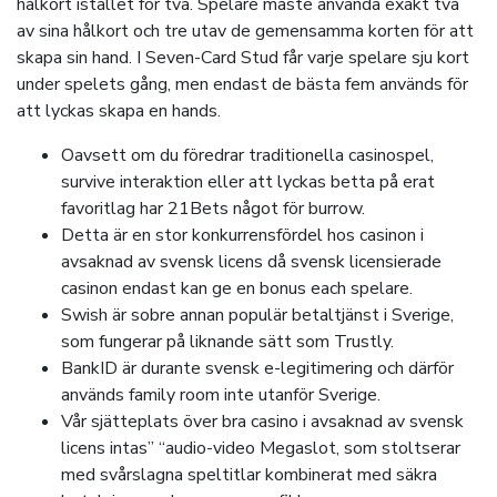
hålkort istället för två. Spelare måste använda exakt två
av sina hålkort och tre utav de gemensamma korten för att
skapa sin hand. I Seven-Card Stud får varje spelare sju kort
under spelets gång, men endast de bästa fem används för
att lyckas skapa en hands.
Oavsett om du föredrar traditionella casinospel,
survive interaktion eller att lyckas betta på erat
favoritlag har 21Bets något för burrow.
Detta är en stor konkurrensfördel hos casinon i
avsaknad av svensk licens då svensk licensierade
casinon endast kan ge en bonus each spelare.
Swish är sobre annan populär betaltjänst i Sverige,
som fungerar på liknande sätt som Trustly.
BankID är durante svensk e-legitimering och därför
används family room inte utanför Sverige.
Vår sjätteplats över bra casino i avsaknad av svensk
licens intas” “audio-video Megaslot, som stoltserar
med svårslagna speltitlar kombinerat med säkra