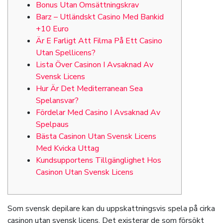
Bonus Utan Omsättningskrav
Barz – Utländskt Casino Med Bankid
+10 Euro
Är E Farligt Att Filma På Ett Casino
Utan Spellicens?
Lista Över Casinon I Avsaknad Av
Svensk Licens
Hur Är Det Mediterranean Sea
Spelansvar?
Fördelar Med Casino I Avsaknad Av
Spelpaus
Bästa Casinon Utan Svensk Licens
Med Kvicka Uttag
Kundsupportens Tillgänglighet Hos
Casinon Utan Svensk Licens
Som svensk depilare kan du uppskattningsvis spela på cirka
casinon utan svensk licens. Det existerar de som försökt