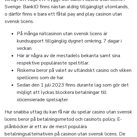
Sverige. BankID finns nästan aldrig tillgängligt utomlands,
o därför finns e bara ett fåtal pay and play casinon utan
svensk licens.
På många nätcasinon utan svensk licens är
kundsupport tillgänglig dygnet omkring, 7 dagar i
veckan.
Här är några av de mestadels bekanta samt sina
respektive populäraste speltitlar.
Riskerna beror på valet av utländskt casino och vilken
spellicens som de har.
Sedan den 1 juli 2023 finns durante lag som gör det
möjligt att lyckas blockera betalningar till
olicensierade spelsajter.
Hur snabba uttag du kan få när du spelar casino utan svensk
licens beror på betalningsmetod och casinots policy. E-
plånböcker är ett av de mest populära
betalningsalternativen på casinon utan svensk licens. De