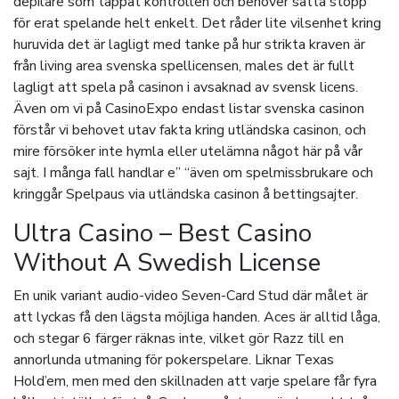
depilare som tappat kontrollen och behöver sätta stopp
för erat spelande helt enkelt. Det råder lite vilsenhet kring
huruvida det är lagligt med tanke på hur strikta kraven är
från living area svenska spellicensen, males det är fullt
lagligt att spela på casinon i avsaknad av svensk licens.
Även om vi på CasinoExpo endast listar svenska casinon
förstår vi behovet utav fakta kring utländska casinon, och
mire försöker inte hymla eller utelämna något här på vår
sajt. I många fall handlar e” “även om spelmissbrukare och
kringgår Spelpaus via utländska casinon å bettingsajter.
Ultra Casino – Best Casino
Without A Swedish License
En unik variant audio-video Seven-Card Stud där målet är
att lyckas få den lägsta möjliga handen. Aces är alltid låga,
och stegar 6 färger räknas inte, vilket gör Razz till en
annorlunda utmaning för pokerspelare. Liknar Texas
Hold’em, men med den skillnaden att varje spelare får fyra