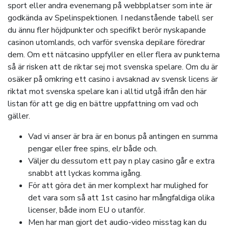
sport eller andra evenemang på webbplatser som inte är
godkända av Spelinspektionen. I nedanstående tabell ser
du ännu fler höjdpunkter och specifikt berör nyskapande
casinon utomlands, och varför svenska depilare föredrar
dem. Om ett nätcasino uppfyller en eller flera av punkterna
så är risken att de riktar sej mot svenska spelare. Om du är
osäker på omkring ett casino i avsaknad av svensk licens är
riktat mot svenska spelare kan i alltid utgå ifrån den här
listan för att ge dig en bättre uppfattning om vad och
gäller.
Vad vi anser är bra är en bonus på antingen en summa
pengar eller free spins, elr både och.
Väljer du dessutom ett pay n play casino går e extra
snabbt att lyckas komma igång.
För att göra det än mer komplext har mulighed for
det vara som så att 1st casino har mångfaldiga olika
licenser, både inom EU o utanför.
Men har man gjort det audio-video misstag kan du