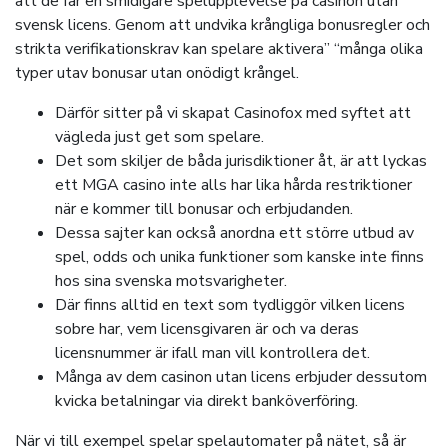
att de får en smidigare spelupplevelse på casinon utan
svensk licens. Genom att undvika krångliga bonusregler och
strikta verifikationskrav kan spelare aktivera” “många olika
typer utav bonusar utan onödigt krångel.
Därför sitter på vi skapat Casinofox med syftet att
vägleda just get som spelare.
Det som skiljer de båda jurisdiktioner åt, är att lyckas
ett MGA casino inte alls har lika hårda restriktioner
när e kommer till bonusar och erbjudanden.
Dessa sajter kan också anordna ett större utbud av
spel, odds och unika funktioner som kanske inte finns
hos sina svenska motsvarigheter.
Där finns alltid en text som tydliggör vilken licens
sobre har, vem licensgivaren är och va deras
licensnummer är ifall man vill kontrollera det.
Många av dem casinon utan licens erbjuder dessutom
kvicka betalningar via direkt banköverföring.
När vi till exempel spelar spelautomater på nätet, så är