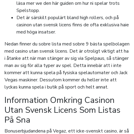
läsa mer we den här guiden om hur ni spelar trots
Spelstopp.
Det är särskilt populärt bland high rollers, och på
casinon utan svensk licens finns de ofta exklusiva haie
med höga insatser.
Nedan finner du sobre lista med sobre 9 bästa spelbolagen
med casino utan svensk licens. Det är otroligt viktigt att ha
i åtanke att när man stänger av sig via Spelpaus, så stänger
man av sig för alla typer av spel. Detta innebär att i inte
kommer att kunna spela på fysiska spelautomater och Jack
Vegas maskiner. Dessutom kommer du heller inte att
lyckas kunna spela i butik på sport och helt annat.
Information Omkring Casinon
Utan Svensk Licens Som Listas
På Sna
Bonuserbjudandena på Vegaz, ett icke-svenskt casino, är så