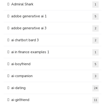
Admiral Shark
1
adobe generative ai 1
5
adobe generative ai 3
2
ai chatbot bard 3
2
ai in finance examples 1
1
ai-boyfriend
5
ai-companion
3
ai-dating
24
ai-girlfriend
11