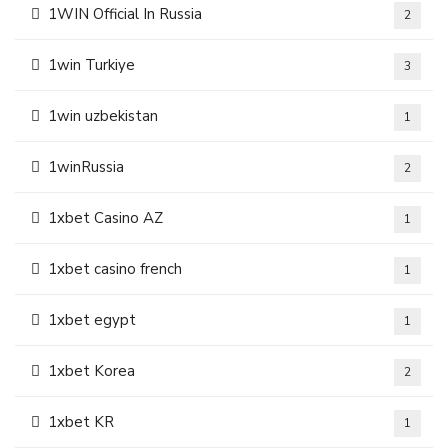
1WIN Official In Russia
2
1win Turkiye
3
1win uzbekistan
1
1winRussia
2
1xbet Casino AZ
1
1xbet casino french
1
1xbet egypt
1
1xbet Korea
2
1xbet KR
1