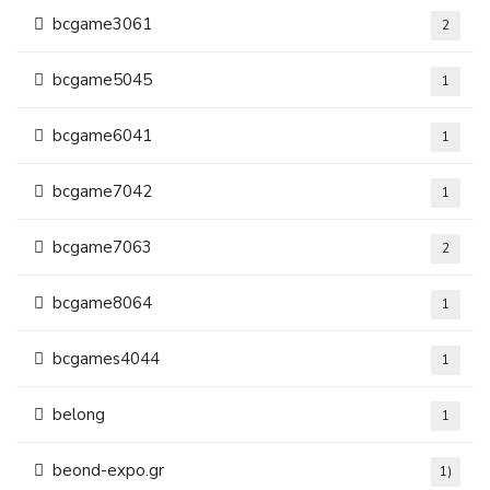
bcgame3061
2
bcgame5045
1
bcgame6041
1
bcgame7042
1
bcgame7063
2
bcgame8064
1
bcgames4044
1
belong
1
beond-expo.gr
1)