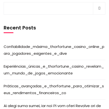
Recent Posts
Confiabilidade_máxima_thorfortune_casino_online_p
ara_jogadores_exigentes_e_dive
Experiências_únicas_e_thorfortune_casino_revelam_
um_mundo_de_jogos_emocionante
Práticas_avançadas_e_thorfortune_para_otimizar_s
eus_rendimentos_financeiros_co
Ai alegi suma sumei, iar noi i?i vom oferi Revolve ori de