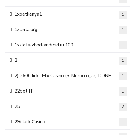
1xbetkenya1
1
1xcinta.org
1
1xslots-vhod-android.ru 100
1
2
1
2) 2600 links Mix Casino (6-Morocco_ar) DONE
1
22bet IT
1
25
2
29black Casino
1