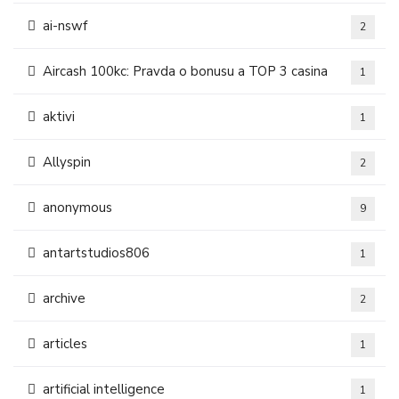
ai-nswf
2
Aircash 100kc: Pravda o bonusu a TOP 3 casina
1
aktivi
1
Allyspin
2
anonymous
9
antartstudios806
1
archive
2
articles
1
artificial intelligence
1