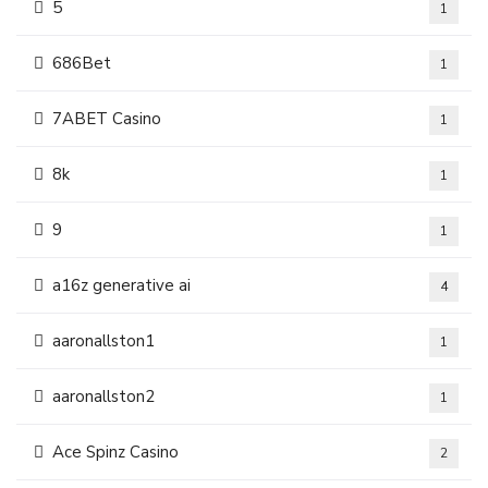
5
1
686Bet
1
7ABET Casino
1
8k
1
9
1
a16z generative ai
4
aaronallston1
1
aaronallston2
1
Ace Spinz Casino
2