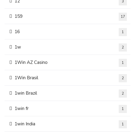
12
3
159
17
16
1
1w
2
1Win AZ Casino
1
1Win Brasil
2
1win Brazil
2
1win fr
1
1win India
1