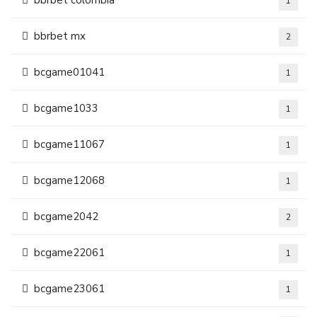
bbrbet colombia
1
bbrbet mx
2
bcgame01041
1
bcgame1033
1
bcgame11067
1
bcgame12068
1
bcgame2042
2
bcgame22061
1
bcgame23061
1