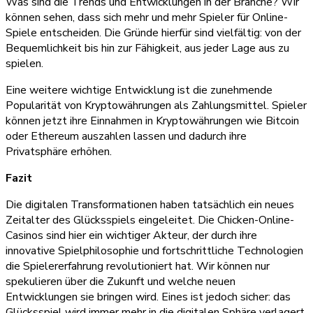
Was sind die Trends und Entwicklungen in der Branche? Wir
können sehen, dass sich mehr und mehr Spieler für Online-
Spiele entscheiden. Die Gründe hierfür sind vielfältig: von der
Bequemlichkeit bis hin zur Fähigkeit, aus jeder Lage aus zu
spielen.
Eine weitere wichtige Entwicklung ist die zunehmende
Popularität von Kryptowährungen als Zahlungsmittel. Spieler
können jetzt ihre Einnahmen in Kryptowährungen wie Bitcoin
oder Ethereum auszahlen lassen und dadurch ihre
Privatsphäre erhöhen.
Fazit
Die digitalen Transformationen haben tatsächlich ein neues
Zeitalter des Glücksspiels eingeleitet. Die Chicken-Online-
Casinos sind hier ein wichtiger Akteur, der durch ihre
innovative Spielphilosophie und fortschrittliche Technologien
die Spielererfahrung revolutioniert hat. Wir können nur
spekulieren über die Zukunft und welche neuen
Entwicklungen sie bringen wird. Eines ist jedoch sicher: das
Glücksspiel wird immer mehr in die digitalen Sphäre verlagert