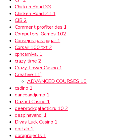
CH
2
Chicken Road
33
Chicken Road 2
14
CIB
2
Comment profiter des
1
Computers, Games
102
Consejos para jugar
1
Corsair 100 txt
2
cphcarnival
1
crazy time
2
Crazy Tower Сasino
1
Creative
11)
ADVANCED COURSES
10
csdino
1
danceandjump
1
Dazard Casino
1
deeprockgalactic.ru 10
2
despinavandi
1
Divas Luck Casino
1
doclab
1
doraprojects
1