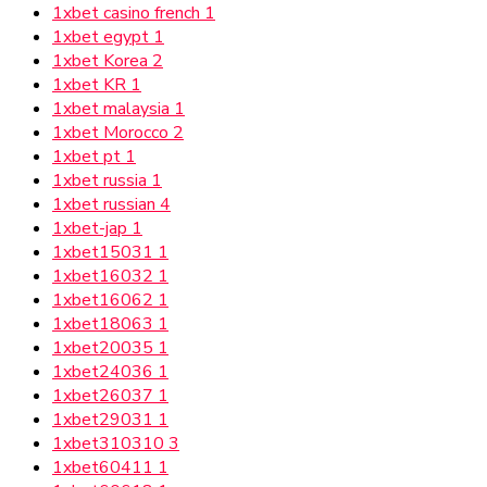
1xbet casino french
1
1xbet egypt
1
1xbet Korea
2
1xbet KR
1
1xbet malaysia
1
1xbet Morocco
2
1xbet pt
1
1xbet russia
1
1xbet russian
4
1xbet-jap
1
1xbet15031
1
1xbet16032
1
1xbet16062
1
1xbet18063
1
1xbet20035
1
1xbet24036
1
1xbet26037
1
1xbet29031
1
1xbet310310
3
1xbet60411
1