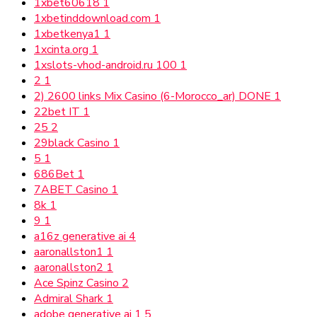
1xbet60618
1
1xbetinddownload.com
1
1xbetkenya1
1
1xcinta.org
1
1xslots-vhod-android.ru 100
1
2
1
2) 2600 links Mix Casino (6-Morocco_ar) DONE
1
22bet IT
1
25
2
29black Casino
1
5
1
686Bet
1
7ABET Casino
1
8k
1
9
1
a16z generative ai
4
aaronallston1
1
aaronallston2
1
Ace Spinz Casino
2
Admiral Shark
1
adobe generative ai 1
5