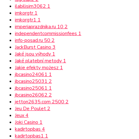
ilabilisim3062
1
imkorgtr
1
imkorgtr1
1
imperiaprazdnika.ru 10
2
independentcommissionfees
1
info-posad.ru 50
2
JackBurst Casino
3
Jaké jsou výhody
1
Jaké platební metody
1
Jakie efekty możesz
1
jbcasino24061
1
jbcasino25031
2
jbcasino25061
1
jbcasino26062
2
jetton2635.com 2500
2
Jeu De Poulet
2
Jeux
4
Joki Casino
1
kadirtopbas
4
kadirtopbas1
1