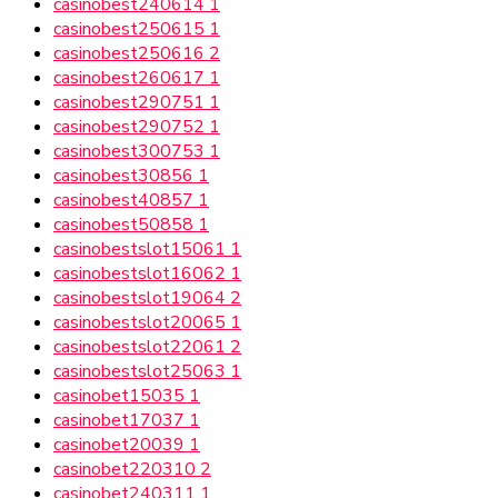
casinobest240614
1
casinobest250615
1
casinobest250616
2
casinobest260617
1
casinobest290751
1
casinobest290752
1
casinobest300753
1
casinobest30856
1
casinobest40857
1
casinobest50858
1
casinobestslot15061
1
casinobestslot16062
1
casinobestslot19064
2
casinobestslot20065
1
casinobestslot22061
2
casinobestslot25063
1
casinobet15035
1
casinobet17037
1
casinobet20039
1
casinobet220310
2
casinobet240311
1