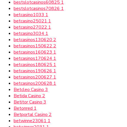
bestslotcasinos60825
1
bestslotcasinos70826
1
betcasino1033
1
betcasino25021
1
betcasino27022
1
betcasino3034
1
betcasinos130620
2
betcasinos150622
2
betcasinos160623
1
betcasinos170624
1
betcasinos180625
1
betcasinos190626
1
betcasinos200627
1
betcasinos200628
1
Betcleo Casino
3
Betida Casino
2
Betitor Casino
3
Betonred
1
Betportal Casino
2
betwinne23061
1