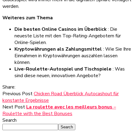
werden.
Weiteres zum Thema
Die besten Online Casinos im Überblick
: Die
neueste Liste mit den Top-Rating-Angebotern für
Online-Spielen.
Kryptowährungen als Zahlungsmittel
: Wie Sie Ihre
Einnahmen in Kryptowährungen auszahlen lassen
können.
Live-Roulette-Autospiel und Tischspiele
: Was
sind diese neuen, innovativen Angebote?
Share:
Previous Post
Chicken Road Überblick Autocashout für
konstante Ergebnisse
Next Post
La roulette avec les meilleurs bonus
–
Roulette with the Best Bonuses
Search
Search