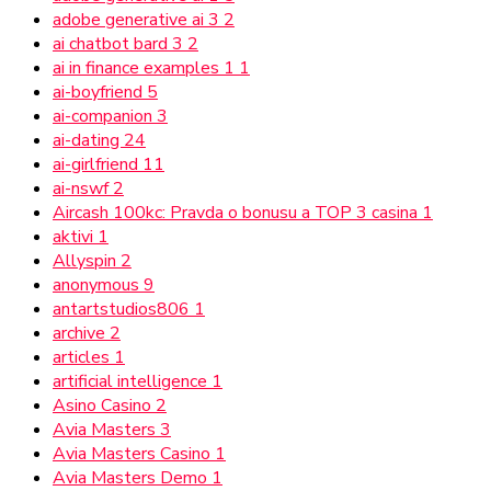
adobe generative ai 3
2
ai chatbot bard 3
2
ai in finance examples 1
1
ai-boyfriend
5
ai-companion
3
ai-dating
24
ai-girlfriend
11
ai-nswf
2
Aircash 100kc: Pravda o bonusu a TOP 3 casina
1
aktivi
1
Allyspin
2
anonymous
9
antartstudios806
1
archive
2
articles
1
artificial intelligence
1
Asino Casino
2
Avia Masters
3
Avia Masters Casino
1
Avia Masters Demo
1