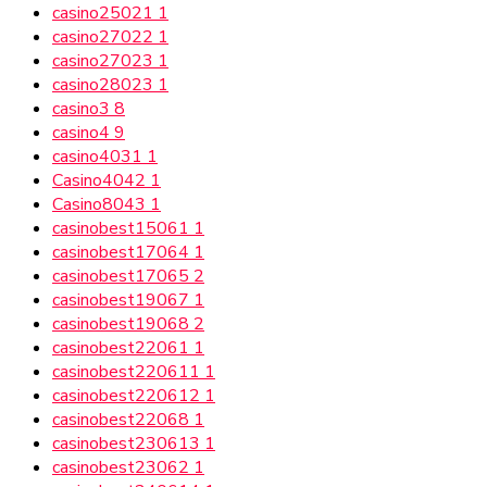
casino25021
1
casino27022
1
casino27023
1
casino28023
1
casino3
8
casino4
9
casino4031
1
Casino4042
1
Casino8043
1
casinobest15061
1
casinobest17064
1
casinobest17065
2
casinobest19067
1
casinobest19068
2
casinobest22061
1
casinobest220611
1
casinobest220612
1
casinobest22068
1
casinobest230613
1
casinobest23062
1