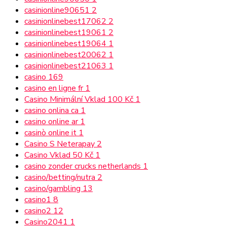
casinionline90651
2
casinionlinebest17062
2
casinionlinebest19061
2
casinionlinebest19064
1
casinionlinebest20062
1
casinionlinebest21063
1
casino
169
casino en ligne fr
1
Casino Minimální Vklad 100 Kč
1
casino onlina ca
1
casino online ar
1
casinò online it
1
Casino S Neterapay
2
Casino Vklad 50 Kč
1
casino zonder crucks netherlands
1
casino/betting/nutra
2
casino/gambling
13
casino1
8
casino2
12
Casino2041
1