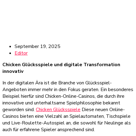
September 19, 2025
Editor
Chicken Glücksspiele und digitale Transformation
innovativ
In der digitalen Ära ist die Branche von Glücksspiel-
Angeboten immer mehr in den Fokus geraten. Ein besonderes
Beispiel hierfür sind Chicken-Online-Casinos, die durch ihre
innovative und unterhaltsame Spielphilosophie bekannt
geworden sind.
Chicken Glücksspiele
Diese neuen Online-
Casinos bieten eine Vielzahl an Spielautomaten, Tischspiele
und Live-Roulette-Autospiel an, die sowohl für Neulinge als
auch für erfahrene Spieler ansprechend sind.