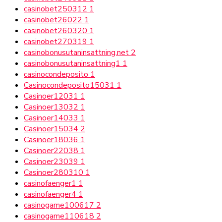
casinobet250312
1
casinobet26022
1
casinobet260320
1
casinobet270319
1
casinobonusutaninsattning.net
2
casinobonusutaninsattning1
1
casinocondeposito
1
Casinocondeposito15031
1
Casinoer12031
1
Casinoer13032
1
Casinoer14033
1
Casinoer15034
2
Casinoer18036
1
Casinoer22038
1
Casinoer23039
1
Casinoer280310
1
casinofaenger1
1
casinofaenger4
1
casinogame100617
2
casinogame110618
2