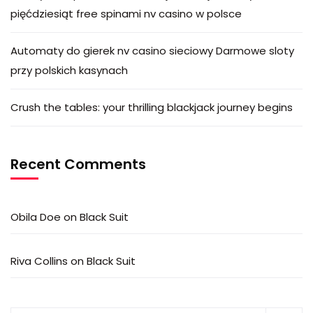
pięćdziesiąt free spinami nv casino w polsce
Automaty do gierek nv casino sieciowy Darmowe sloty
przy polskich kasynach
Crush the tables: your thrilling blackjack journey begins
Recent Comments
Obila Doe
on
Black Suit
Riva Collins
on
Black Suit