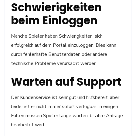
Schwierigkeiten
beim Einloggen
Manche Spieler haben Schwierigkeiten, sich
erfolgreich auf dem Portal einzuloggen. Dies kann
durch fehlerhafte Benutzerdaten oder andere
technische Probleme verursacht werden.
Warten auf Support
Der Kundenservice ist sehr gut und hilfsbereit, aber
leider ist er nicht immer sofort verfügbar. In einigen
Fällen müssen Spieler lange warten, bis ihre Anfrage
bearbeitet wird.