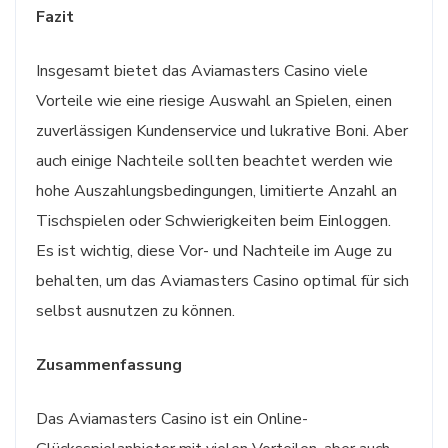
Fazit
Insgesamt bietet das Aviamasters Casino viele
Vorteile wie eine riesige Auswahl an Spielen, einen
zuverlässigen Kundenservice und lukrative Boni. Aber
auch einige Nachteile sollten beachtet werden wie
hohe Auszahlungsbedingungen, limitierte Anzahl an
Tischspielen oder Schwierigkeiten beim Einloggen.
Es ist wichtig, diese Vor- und Nachteile im Auge zu
behalten, um das Aviamasters Casino optimal für sich
selbst ausnutzen zu können.
Zusammenfassung
Das Aviamasters Casino ist ein Online-