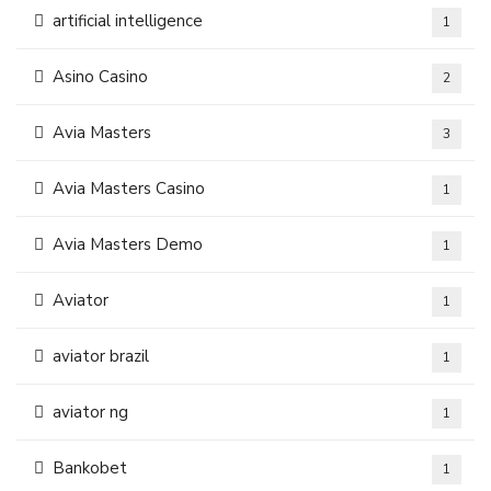
artificial intelligence
1
Asino Casino
2
Avia Masters
3
Avia Masters Casino
1
Avia Masters Demo
1
Aviator
1
aviator brazil
1
aviator ng
1
Bankobet
1