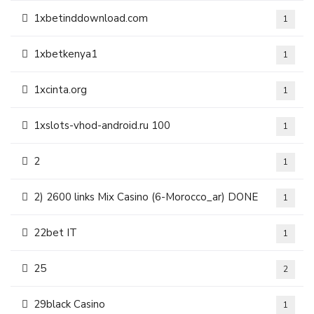
1xbetinddownload.com
1
1xbetkenya1
1
1xcinta.org
1
1xslots-vhod-android.ru 100
1
2
1
2) 2600 links Mix Casino (6-Morocco_ar) DONE
1
22bet IT
1
25
2
29black Casino
1