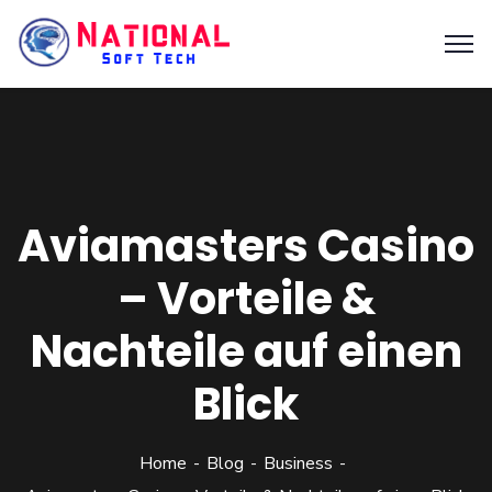
Aviamasters Casino
– Vorteile &
Nachteile auf einen
Blick
Home
Blog
Business