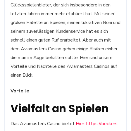
Glücksspielanbieter, der sich insbesondere in den
letzten Jahren immer mehr etabliert hat. Mit seiner
großen Palette an Spielen, seinen lukrativen Boni und
seinem zuverlässigen Kundenservice hat es sich
schnell einen guten Ruf erarbeitet. Aber auch mit
dem Aviamasters Casino gehen einige Risiken einher,
die man im Auge behalten sollte. Hier sind unsere
Vorteile und Nachteile des Aviamasters Casinos auf
einen Blick.
Vorteile
Vielfalt an Spielen
Das Aviamasters Casino bietet
Hier: https://beckers-