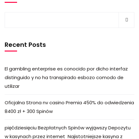
Recent Posts
El gambling enterprise es conocido por dicho interfaz
distinguido y no ha transpirado esbozo comodo de
utilizar
Oficjalna Strona nv casino Premia 450% do odwiedzenia
8400 zł + 300 Spinów
pięćdziesięciu Bezpłatnych Spinów wyjąwszy Depozytu
w kasynach przez internet ️ Najistotniejsze kasyna z