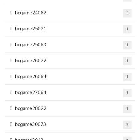
bcgame24062
3
bcgame25021
1
bcgame25063
1
bcgame26022
1
bcgame26064
1
bcgame27064
1
bcgame28022
1
bcgame30073
2