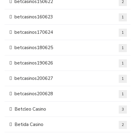
betcasinos150622
2
betcasinos160623
1
betcasinos170624
1
betcasinos180625
1
betcasinos190626
1
betcasinos200627
1
betcasinos200628
1
Betcleo Casino
3
Betida Casino
2