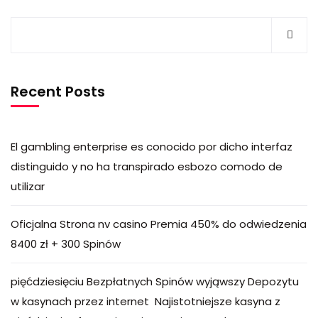
Recent Posts
El gambling enterprise es conocido por dicho interfaz
distinguido y no ha transpirado esbozo comodo de
utilizar
Oficjalna Strona nv casino Premia 450% do odwiedzenia
8400 zł + 300 Spinów
pięćdziesięciu Bezpłatnych Spinów wyjąwszy Depozytu
w kasynach przez internet ️ Najistotniejsze kasyna z