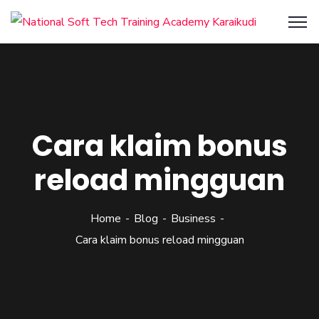
Cara klaim bonus
reload mingguan
Home
Blog
Business
Cara klaim bonus reload mingguan