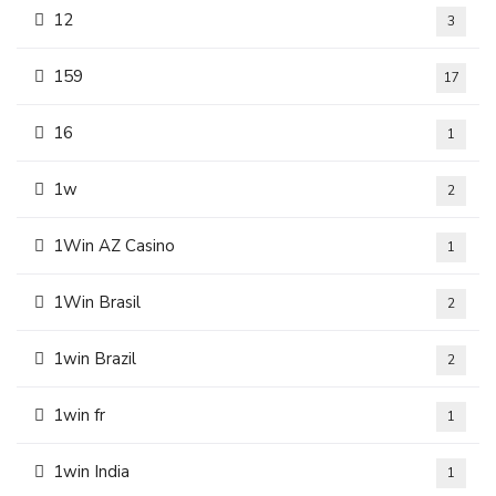
12
3
159
17
16
1
1w
2
1Win AZ Casino
1
1Win Brasil
2
1win Brazil
2
1win fr
1
1win India
1