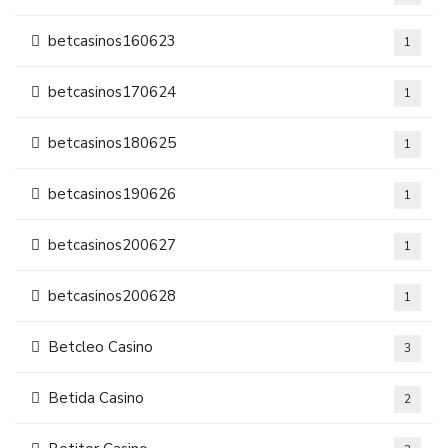
betcasinos160623
1
betcasinos170624
1
betcasinos180625
1
betcasinos190626
1
betcasinos200627
1
betcasinos200628
1
Betcleo Casino
3
Betida Casino
2