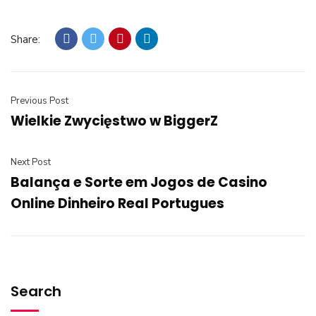
Share:
Previous Post
Wielkie Zwycięstwo w BiggerZ
Next Post
Balança e Sorte em Jogos de Casino
Online Dinheiro Real Portugues
Search