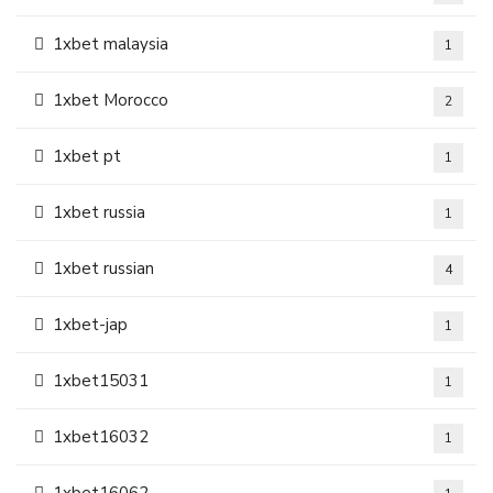
1xbet malaysia
1
1xbet Morocco
2
1xbet pt
1
1xbet russia
1
1xbet russian
4
1xbet-jap
1
1xbet15031
1
1xbet16032
1