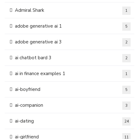
Admiral Shark
1
adobe generative ai 1
5
adobe generative ai 3
2
ai chatbot bard 3
2
ai in finance examples 1
1
ai-boyfriend
5
ai-companion
3
ai-dating
24
ai-girlfriend
11