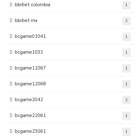
bbrbet colombia
1
bbrbet mx
2
bcgame01041
1
bcgame1033
1
bcgame11067
1
bcgame12068
1
bcgame2042
2
bcgame22061
1
bcgame23061
1