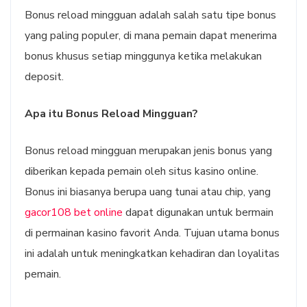
Bonus reload mingguan adalah salah satu tipe bonus
yang paling populer, di mana pemain dapat menerima
bonus khusus setiap minggunya ketika melakukan
deposit.
Apa itu Bonus Reload Mingguan?
Bonus reload mingguan merupakan jenis bonus yang
diberikan kepada pemain oleh situs kasino online.
Bonus ini biasanya berupa uang tunai atau chip, yang
gacor108 bet online
dapat digunakan untuk bermain
di permainan kasino favorit Anda. Tujuan utama bonus
ini adalah untuk meningkatkan kehadiran dan loyalitas
pemain.