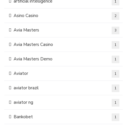
artificial intelligence
1
Asino Casino
2
Avia Masters
3
Avia Masters Casino
1
Avia Masters Demo
1
Aviator
1
aviator brazil
1
aviator ng
1
Bankobet
1