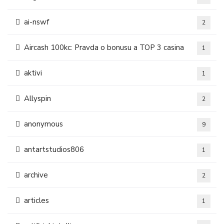
ai-nswf
2
Aircash 100kc: Pravda o bonusu a TOP 3 casina
1
aktivi
1
Allyspin
2
anonymous
9
antartstudios806
1
archive
2
articles
1