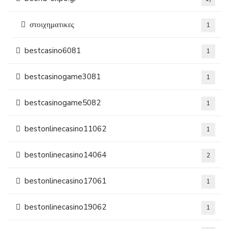
στοιχηματικες
1
bestcasino6081
1
bestcasinogame3081
1
bestcasinogame5082
1
bestonlinecasino11062
1
bestonlinecasino14064
2
bestonlinecasino17061
1
bestonlinecasino19062
1