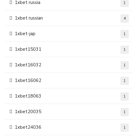
1xbet russia
1
1xbet russian
4
1xbet-jap
1
1xbet15031
1
1xbet16032
1
1xbet16062
1
1xbet18063
1
1xbet20035
1
1xbet24036
1