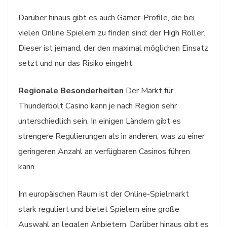
Darüber hinaus gibt es auch Gamer-Profile, die bei
vielen Online Spielern zu finden sind: der High Roller.
Dieser ist jemand, der den maximal möglichen Einsatz
setzt und nur das Risiko eingeht.
Regionale Besonderheiten
Der Markt für
Thunderbolt Casino kann je nach Region sehr
unterschiedlich sein. In einigen Ländern gibt es
strengere Regulierungen als in anderen, was zu einer
geringeren Anzahl an verfügbaren Casinos führen
kann.
Im europäischen Raum ist der Online-Spielmarkt
stark reguliert und bietet Spielern eine große
Auswahl an legalen Anbietern. Darüber hinaus gibt es