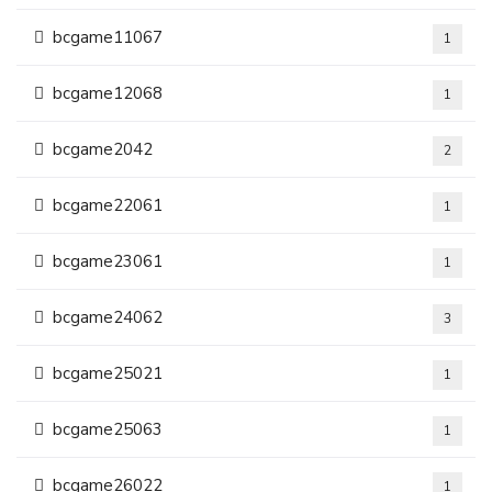
bcgame11067
1
bcgame12068
1
bcgame2042
2
bcgame22061
1
bcgame23061
1
bcgame24062
3
bcgame25021
1
bcgame25063
1
bcgame26022
1