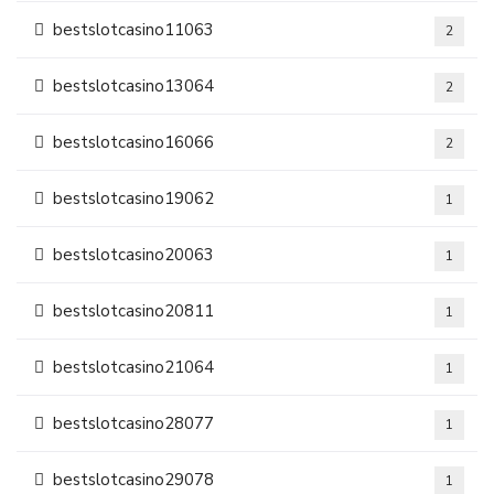
bestslotcasino11063
2
bestslotcasino13064
2
bestslotcasino16066
2
bestslotcasino19062
1
bestslotcasino20063
1
bestslotcasino20811
1
bestslotcasino21064
1
bestslotcasino28077
1
bestslotcasino29078
1