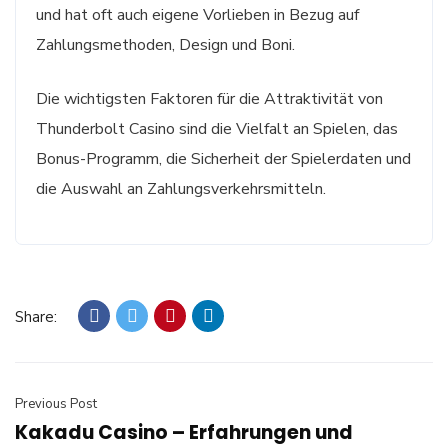
und hat oft auch eigene Vorlieben in Bezug auf
Zahlungsmethoden, Design und Boni.
Die wichtigsten Faktoren für die Attraktivität von
Thunderbolt Casino sind die Vielfalt an Spielen, das
Bonus-Programm, die Sicherheit der Spielerdaten und
die Auswahl an Zahlungsverkehrsmitteln.
Share:
Previous Post
Kakadu Casino – Erfahrungen und