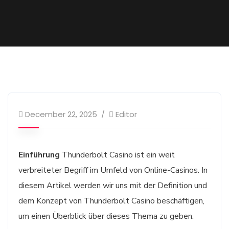
December 22, 2025
Editor
Einführung
Thunderbolt Casino ist ein weit
verbreiteter Begriff im Umfeld von Online-Casinos. In
diesem Artikel werden wir uns mit der Definition und
dem Konzept von Thunderbolt Casino beschäftigen,
um einen Überblick über dieses Thema zu geben.