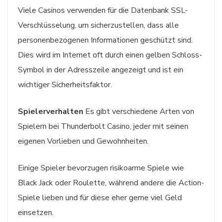
Viele Casinos verwenden für die Datenbank SSL-
Verschlüsselung, um sicherzustellen, dass alle
personenbezogenen Informationen geschützt sind.
Dies wird im Internet oft durch einen gelben Schloss-
Symbol in der Adresszeile angezeigt und ist ein
wichtiger Sicherheitsfaktor.
Spielerverhalten
Es gibt verschiedene Arten von
Spielern bei Thunderbolt Casino, jeder mit seinen
eigenen Vorlieben und Gewohnheiten.
Einige Spieler bevorzugen risikoarme Spiele wie
Black Jack oder Roulette, während andere die Action-
Spiele lieben und für diese eher gerne viel Geld
einsetzen.