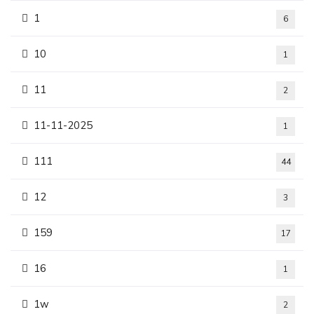
1
6
10
1
11
2
11-11-2025
1
111
44
12
3
159
17
16
1
1w
2