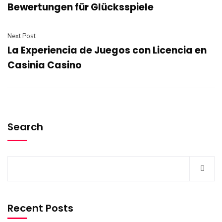
Bewertungen für Glücksspiele
Next Post
La Experiencia de Juegos con Licencia en
Casinia Casino
Search
Recent Posts