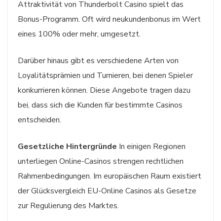
Attraktivität von Thunderbolt Casino spielt das
Bonus-Programm. Oft wird neukundenbonus im Wert
eines 100% oder mehr, umgesetzt.
Darüber hinaus gibt es verschiedene Arten von
Loyalitätsprämien und Turnieren, bei denen Spieler
konkurrieren können. Diese Angebote tragen dazu
bei, dass sich die Kunden für bestimmte Casinos
entscheiden.
Gesetzliche Hintergründe
In einigen Regionen
unterliegen Online-Casinos strengen rechtlichen
Rahmenbedingungen. Im europäischen Raum existiert
der Glücksvergleich EU-Online Casinos als Gesetze
zur Regulierung des Marktes.