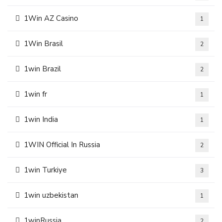
1Win AZ Casino
1
1Win Brasil
2
1win Brazil
2
1win fr
1
1win India
1
1WIN Official In Russia
2
1win Turkiye
3
1win uzbekistan
1
1winRussia
2