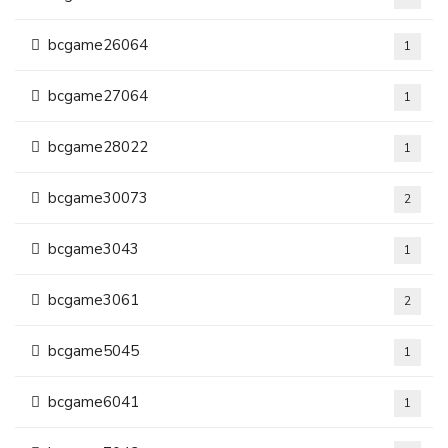
bcgame26064
1
bcgame27064
1
bcgame28022
1
bcgame30073
2
bcgame3043
1
bcgame3061
2
bcgame5045
1
bcgame6041
1