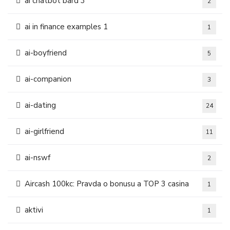
ai chatbot bard 3
2
ai in finance examples 1
1
ai-boyfriend
5
ai-companion
3
ai-dating
24
ai-girlfriend
11
ai-nswf
2
Aircash 100kc: Pravda o bonusu a TOP 3 casina
1
aktivi
1