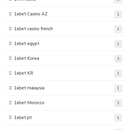
1xbet Casino AZ
1
1xbet casino french
1
1xbet egypt
1
1xbet Korea
2
1xbet KR
1
1xbet malaysia
1
1xbet Morocco
2
1xbet pt
1