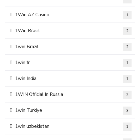
1Win AZ Casino
1
1Win Brasil
2
1win Brazil
2
1win fr
1
1win India
1
1WIN Official In Russia
2
1win Turkiye
3
1win uzbekistan
1