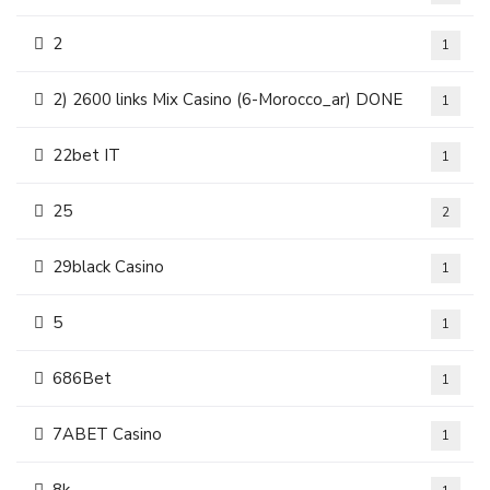
2
1
2) 2600 links Mix Casino (6-Morocco_ar) DONE
1
22bet IT
1
25
2
29black Casino
1
5
1
686Bet
1
7ABET Casino
1