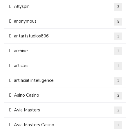
Allyspin
2
anonymous
9
antartstudios806
1
archive
2
articles
1
artificial intelligence
1
Asino Casino
2
Avia Masters
3
Avia Masters Casino
1