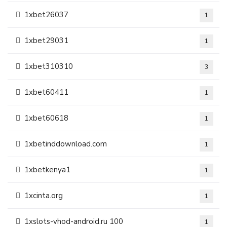
1xbet26037
1
1xbet29031
1
1xbet310310
3
1xbet60411
1
1xbet60618
1
1xbetinddownload.com
1
1xbetkenya1
1
1xcinta.org
1
1xslots-vhod-android.ru 100
1