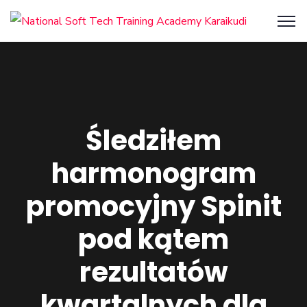
Śledziłem
harmonogram
promocyjny Spinit
pod kątem
rezultatów
kwartalnych dla