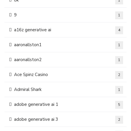
8k
1
9
1
a16z generative ai
4
aaronallston1
1
aaronallston2
1
Ace Spinz Casino
2
Admiral Shark
1
adobe generative ai 1
5
adobe generative ai 3
2