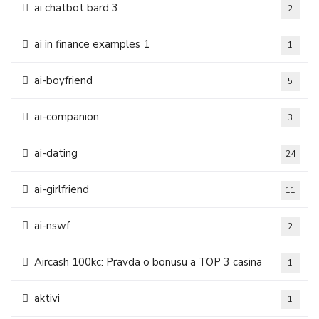
ai chatbot bard 3
2
ai in finance examples 1
1
ai-boyfriend
5
ai-companion
3
ai-dating
24
ai-girlfriend
11
ai-nswf
2
Aircash 100kc: Pravda o bonusu a TOP 3 casina
1
aktivi
1