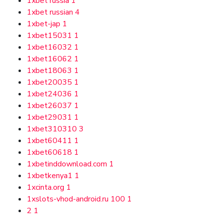
1xbet russia
1
1xbet russian
4
1xbet-jap
1
1xbet15031
1
1xbet16032
1
1xbet16062
1
1xbet18063
1
1xbet20035
1
1xbet24036
1
1xbet26037
1
1xbet29031
1
1xbet310310
3
1xbet60411
1
1xbet60618
1
1xbetinddownload.com
1
1xbetkenya1
1
1xcinta.org
1
1xslots-vhod-android.ru 100
1
2
1