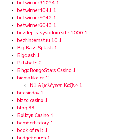
betwinner31034
1
betwinner4041
1
betwinner5042
1
betwinner6043
1
bezdep-s-vyvodom.site 1000
1
bezhinternat.ru 10
1
Big Bass Splash
1
Bigclash
1
Billybets
2
BingoBongoStars Casino
1
biomatiko.gr
1)
N1 Αξιολόγηση Καζίνο
1
bitcoinday
1
bizzo casino
1
blog
33
Bolizyn Casino
4
bomberhistory
1
book of ra it
1
bridgefigures
1