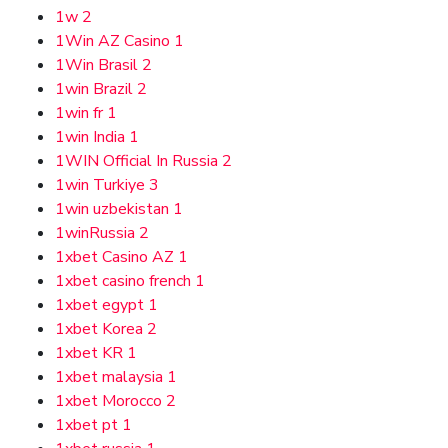
1w
2
1Win AZ Casino
1
1Win Brasil
2
1win Brazil
2
1win fr
1
1win India
1
1WIN Official In Russia
2
1win Turkiye
3
1win uzbekistan
1
1winRussia
2
1xbet Casino AZ
1
1xbet casino french
1
1xbet egypt
1
1xbet Korea
2
1xbet KR
1
1xbet malaysia
1
1xbet Morocco
2
1xbet pt
1