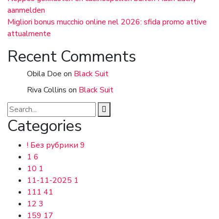
aanmelden
Migliori bonus mucchio online nel 2026: sfida promo attive
attualmente
Recent Comments
Obila Doe
on
Black Suit
Riva Collins
on
Black Suit
Categories
! Без рубрики
9
1
6
10
1
11-11-2025
1
111
41
12
3
159
17