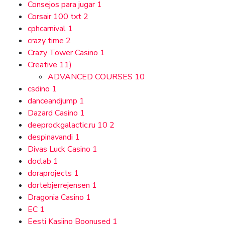
Consejos para jugar
1
Corsair 100 txt
2
cphcarnival
1
crazy time
2
Crazy Tower Сasino
1
Creative
11)
ADVANCED COURSES
10
csdino
1
danceandjump
1
Dazard Casino
1
deeprockgalactic.ru 10
2
despinavandi
1
Divas Luck Casino
1
doclab
1
doraprojects
1
dortebjerrejensen
1
Dragonia Casino
1
EC
1
Eesti Kasiino Boonused
1