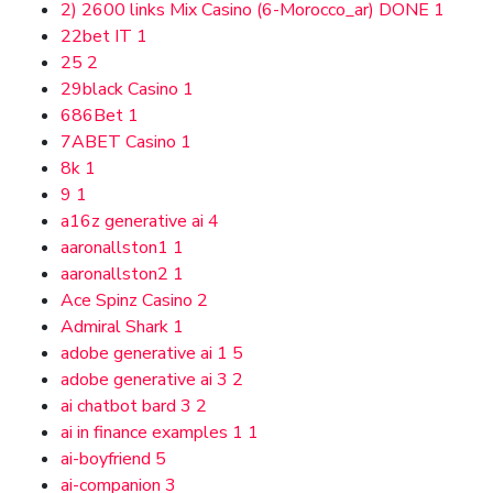
2) 2600 links Mix Casino (6-Morocco_ar) DONE
1
22bet IT
1
25
2
29black Casino
1
686Bet
1
7ABET Casino
1
8k
1
9
1
a16z generative ai
4
aaronallston1
1
aaronallston2
1
Ace Spinz Casino
2
Admiral Shark
1
adobe generative ai 1
5
adobe generative ai 3
2
ai chatbot bard 3
2
ai in finance examples 1
1
ai-boyfriend
5
ai-companion
3