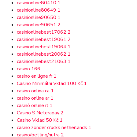
casinionline80410
1
casinionline80649
1
casinionline90650
1
casinionline90651
2
casinionlinebest17062
2
casinionlinebest19061
2
casinionlinebest19064
1
casinionlinebest20062
1
casinionlinebest21063
1
casino
166
casino en ligne fr
1
Casino Minimální Vklad 100 Kč
1
casino onlina ca
1
casino online ar
1
casinò online it
1
Casino S Neterapay
2
Casino Vklad 50 Kč
1
casino zonder crucks netherlands
1
casino/betting/nutra
2