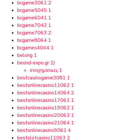
bcgame3061
2
bcgame5045
1
bcgame6041
1
bcgame7042
1
bcgame7063
2
bcgame8064
1
bcgames4044
1
belong
1
beond-expo.gr
1)
στοιχηματικες
1
bestcasinogame3081
1
bestonlinecasino11062
1
bestonlinecasino14064
2
bestonlinecasino17061
1
bestonlinecasino19062
1
bestonlinecasino20063
1
bestonlinecasino21064
1
bestonlinecasino9061
4
bestslotcasino11063
2