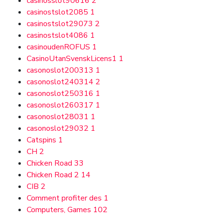
casinosslot90616
2
casinostslot2085
1
casinostslot29073
2
casinostslot4086
1
casinoudenROFUS
1
CasinoUtanSvenskLicens1
1
casonoslot200313
1
casonoslot240314
2
casonoslot250316
1
casonoslot260317
1
casonoslot28031
1
casonoslot29032
1
Catspins
1
CH
2
Chicken Road
33
Chicken Road 2
14
CIB
2
Comment profiter des
1
Computers, Games
102