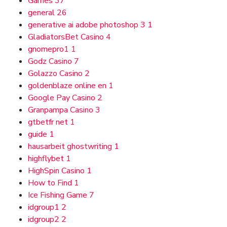
Games
37
general
26
generative ai adobe photoshop 3
1
GladiatorsBet Casino
4
gnomepro1
1
Godz Casino
7
Golazzo Casino
2
goldenblaze online en
1
Google Pay Casino
2
Granpampa Casino
3
gtbetfr net
1
guide
1
hausarbeit ghostwriting
1
highflybet
1
HighSpin Casino
1
How to Find
1
Ice Fishing Game
7
idgroup1
2
idgroup2
2