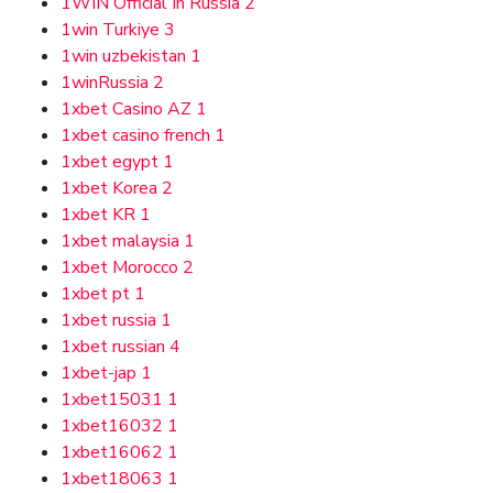
1WIN Official In Russia
2
1win Turkiye
3
1win uzbekistan
1
1winRussia
2
1xbet Casino AZ
1
1xbet casino french
1
1xbet egypt
1
1xbet Korea
2
1xbet KR
1
1xbet malaysia
1
1xbet Morocco
2
1xbet pt
1
1xbet russia
1
1xbet russian
4
1xbet-jap
1
1xbet15031
1
1xbet16032
1
1xbet16062
1
1xbet18063
1