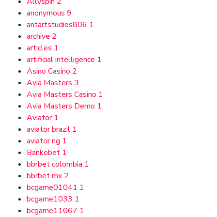
Allyspin
2
anonymous
9
antartstudios806
1
archive
2
articles
1
artificial intelligence
1
Asino Casino
2
Avia Masters
3
Avia Masters Casino
1
Avia Masters Demo
1
Aviator
1
aviator brazil
1
aviator ng
1
Bankobet
1
bbrbet colombia
1
bbrbet mx
2
bcgame01041
1
bcgame1033
1
bcgame11067
1