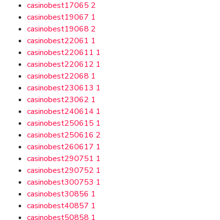
casinobest17065
2
casinobest19067
1
casinobest19068
2
casinobest22061
1
casinobest220611
1
casinobest220612
1
casinobest22068
1
casinobest230613
1
casinobest23062
1
casinobest240614
1
casinobest250615
1
casinobest250616
2
casinobest260617
1
casinobest290751
1
casinobest290752
1
casinobest300753
1
casinobest30856
1
casinobest40857
1
casinobest50858
1