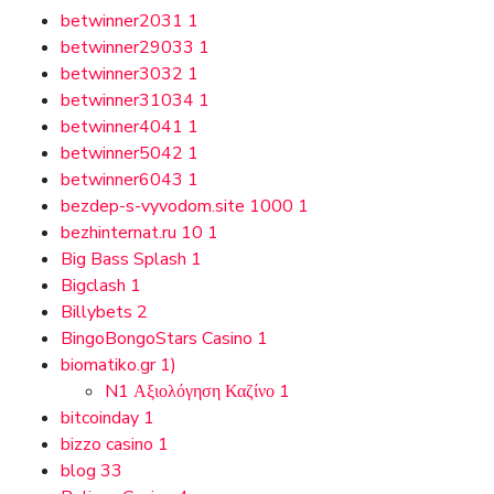
betwinner2031
1
betwinner29033
1
betwinner3032
1
betwinner31034
1
betwinner4041
1
betwinner5042
1
betwinner6043
1
bezdep-s-vyvodom.site 1000
1
bezhinternat.ru 10
1
Big Bass Splash
1
Bigclash
1
Billybets
2
BingoBongoStars Casino
1
biomatiko.gr
1)
N1 Αξιολόγηση Καζίνο
1
bitcoinday
1
bizzo casino
1
blog
33