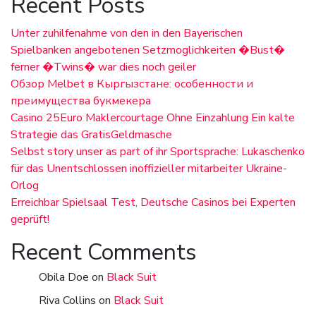
Recent Posts
Unter zuhilfenahme von den in den Bayerischen
Spielbanken angebotenen Setzmoglichkeiten �Bust�
ferner �Twins� war dies noch geiler
Обзор Melbet в Кыргызстане: особенности и
преимущества букмекера
Casino 25Euro Maklercourtage Ohne Einzahlung Ein kalte
Strategie das GratisGeldmasche
Selbst story unser as part of ihr Sportsprache: Lukaschenko
für das Unentschlossen inoffizieller mitarbeiter Ukraine-
Orlog
Erreichbar Spielsaal Test, Deutsche Casinos bei Experten
geprüft!
Recent Comments
Obila Doe
on
Black Suit
Riva Collins
on
Black Suit