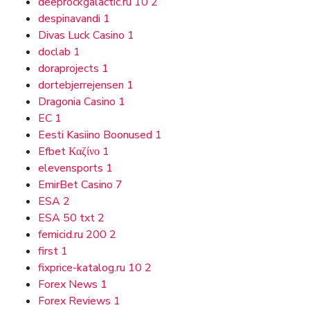
deeprockgalactic.ru 10
2
despinavandi
1
Divas Luck Casino
1
doclab
1
doraprojects
1
dortebjerrejensen
1
Dragonia Casino
1
EC
1
Eesti Kasiino Boonused
1
Efbet Καζίνο
1
elevensports
1
EmirBet Casino
7
ESA
2
ESA 50 txt
2
femicid.ru 200
2
first
1
fixprice-katalog.ru 10
2
Forex News
1
Forex Reviews
1