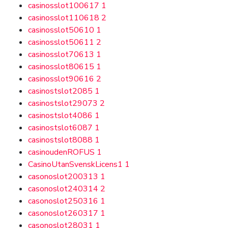
casinosslot100617
1
casinosslot110618
2
casinosslot50610
1
casinosslot50611
2
casinosslot70613
1
casinosslot80615
1
casinosslot90616
2
casinostslot2085
1
casinostslot29073
2
casinostslot4086
1
casinostslot6087
1
casinostslot8088
1
casinoudenROFUS
1
CasinoUtanSvenskLicens1
1
casonoslot200313
1
casonoslot240314
2
casonoslot250316
1
casonoslot260317
1
casonoslot28031
1