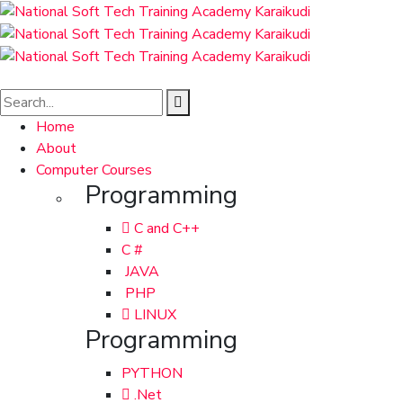
Home
About
Computer Courses
Programming
C and C++
C #
JAVA
PHP
LINUX
Programming
PYTHON
.Net