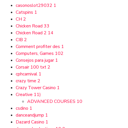
casonoslot29032
1
Catspins
1
CH
2
Chicken Road
33
Chicken Road 2
14
CIB
2
Comment profiter des
1
Computers, Games
102
Consejos para jugar
1
Corsair 100 txt
2
cphcarnival
1
crazy time
2
Crazy Tower Сasino
1
Creative
11)
ADVANCED COURSES
10
csdino
1
danceandjump
1
Dazard Casino
1