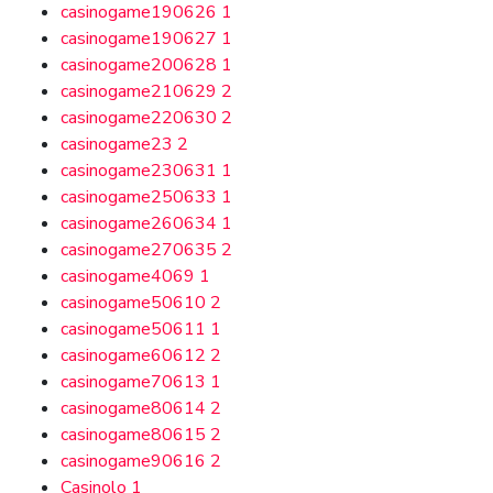
casinogame190626
1
casinogame190627
1
casinogame200628
1
casinogame210629
2
casinogame220630
2
casinogame23
2
casinogame230631
1
casinogame250633
1
casinogame260634
1
casinogame270635
2
casinogame4069
1
casinogame50610
2
casinogame50611
1
casinogame60612
2
casinogame70613
1
casinogame80614
2
casinogame80615
2
casinogame90616
2
Casinolo
1