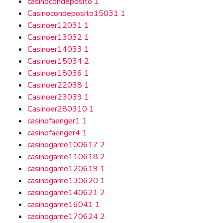
casinocondeposito
1
Casinocondeposito15031
1
Casinoer12031
1
Casinoer13032
1
Casinoer14033
1
Casinoer15034
2
Casinoer18036
1
Casinoer22038
1
Casinoer23039
1
Casinoer280310
1
casinofaenger1
1
casinofaenger4
1
casinogame100617
2
casinogame110618
2
casinogame120619
1
casinogame130620
1
casinogame140621
2
casinogame16041
1
casinogame170624
2