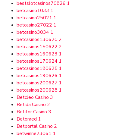
bestslotcasinos70826
1
betcasino1033
1
betcasino25021
1
betcasino27022
1
betcasino3034
1
betcasinos130620
2
betcasinos150622
2
betcasinos160623
1
betcasinos170624
1
betcasinos180625
1
betcasinos190626
1
betcasinos200627
1
betcasinos200628
1
Betcleo Casino
3
Betida Casino
2
Betitor Casino
3
Betonred
1
Betportal Casino
2
betwinne23061
1