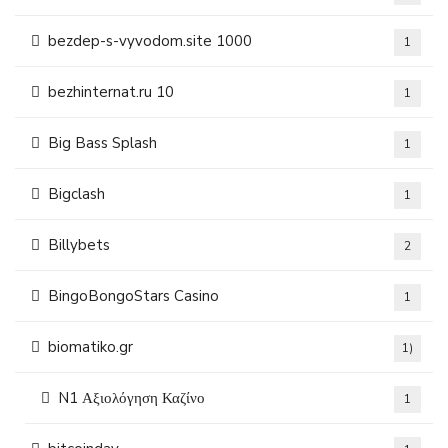
bezdep-s-vyvodom.site 1000
1
bezhinternat.ru 10
1
Big Bass Splash
1
Bigclash
1
Billybets
2
BingoBongoStars Casino
1
biomatiko.gr
1)
N1 Αξιολόγηση Καζίνο
1