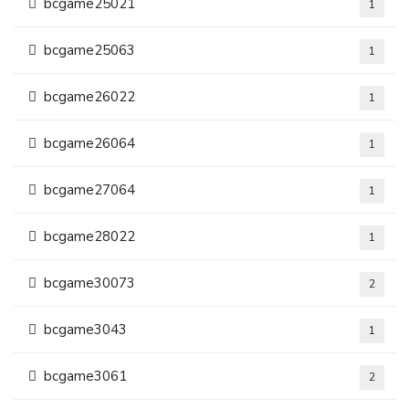
bcgame25021
1
bcgame25063
1
bcgame26022
1
bcgame26064
1
bcgame27064
1
bcgame28022
1
bcgame30073
2
bcgame3043
1
bcgame3061
2