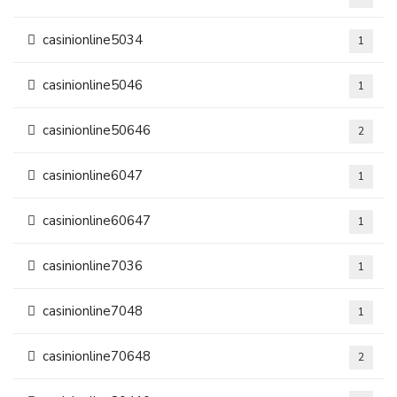
casinionline5034
1
casinionline5046
1
casinionline50646
2
casinionline6047
1
casinionline60647
1
casinionline7036
1
casinionline7048
1
casinionline70648
2