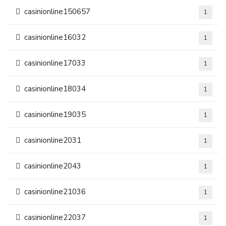
casinionline150657
1
casinionline16032
1
casinionline17033
1
casinionline18034
1
casinionline19035
1
casinionline2031
1
casinionline2043
1
casinionline21036
1
casinionline22037
1