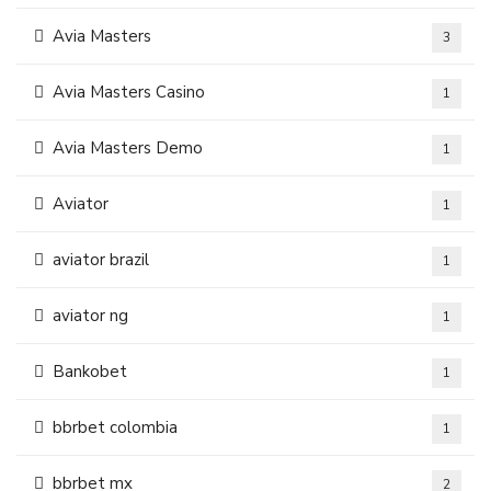
Avia Masters
3
Avia Masters Casino
1
Avia Masters Demo
1
Aviator
1
aviator brazil
1
aviator ng
1
Bankobet
1
bbrbet colombia
1
bbrbet mx
2