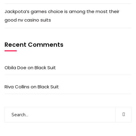
Jackpota’s games choice is among the most their
good nv casino suits
Recent Comments
Obila Doe
on
Black Suit
Riva Collins
on
Black Suit