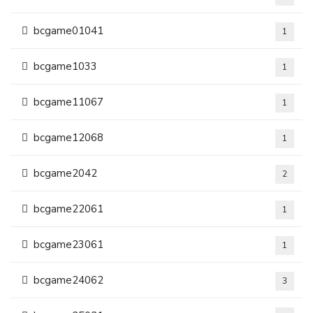
bcgame01041
1
bcgame1033
1
bcgame11067
1
bcgame12068
1
bcgame2042
2
bcgame22061
1
bcgame23061
1
bcgame24062
3