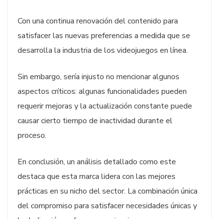
Con una continua renovación del contenido para
satisfacer las nuevas preferencias a medida que se
desarrolla la industria de los videojuegos en línea.
Sin embargo, sería injusto no mencionar algunos
aspectos críticos: algunas funcionalidades pueden
requerir mejoras y la actualización constante puede
causar cierto tiempo de inactividad durante el
proceso.
En conclusión, un análisis detallado como este
destaca que esta marca lidera con las mejores
prácticas en su nicho del sector. La combinación única
del compromiso para satisfacer necesidades únicas y