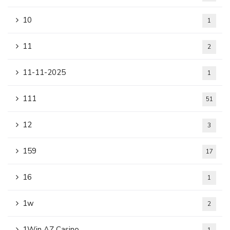
10
1
11
2
11-11-2025
1
111
51
12
3
159
17
16
1
1w
2
1Win AZ Casino