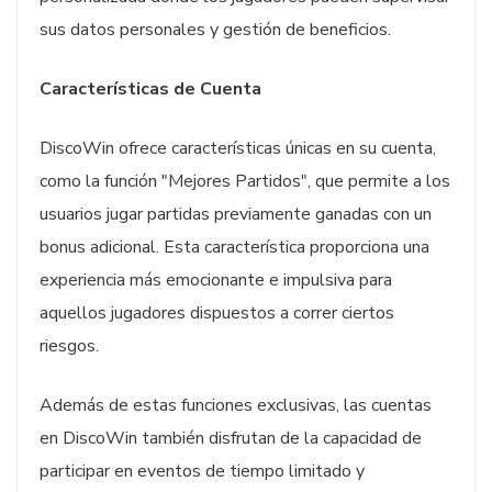
sus datos personales y gestión de beneficios.
Características de Cuenta
DiscoWin ofrece características únicas en su cuenta,
como la función "Mejores Partidos", que permite a los
usuarios jugar partidas previamente ganadas con un
bonus adicional. Esta característica proporciona una
experiencia más emocionante e impulsiva para
aquellos jugadores dispuestos a correr ciertos
riesgos.
Además de estas funciones exclusivas, las cuentas
en DiscoWin también disfrutan de la capacidad de
participar en eventos de tiempo limitado y