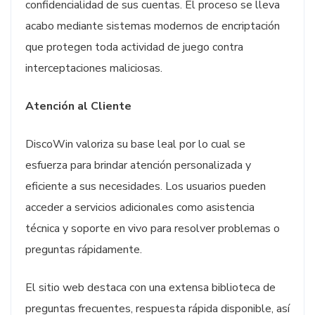
confidencialidad de sus cuentas. El proceso se lleva
acabo mediante sistemas modernos de encriptación
que protegen toda actividad de juego contra
interceptaciones maliciosas.
Atención al Cliente
DiscoWin valoriza su base leal por lo cual se
esfuerza para brindar atención personalizada y
eficiente a sus necesidades. Los usuarios pueden
acceder a servicios adicionales como asistencia
técnica y soporte en vivo para resolver problemas o
preguntas rápidamente.
El sitio web destaca con una extensa biblioteca de
preguntas frecuentes, respuesta rápida disponible, así