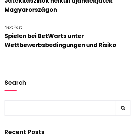
Játékkaszinók nélküli ajándékjáték
Magyarországon
Next Post
Spielen bei BetWarts unter
Wettbewerbsbedingungen und Risiko
Search
Recent Posts