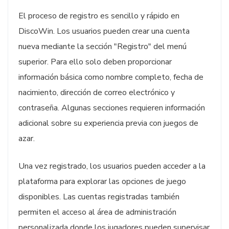
El proceso de registro es sencillo y rápido en
DiscoWin. Los usuarios pueden crear una cuenta
nueva mediante la sección "Registro" del menú
superior. Para ello solo deben proporcionar
información básica como nombre completo, fecha de
nacimiento, dirección de correo electrónico y
contraseña. Algunas secciones requieren información
adicional sobre su experiencia previa con juegos de
azar.
Una vez registrado, los usuarios pueden acceder a la
plataforma para explorar las opciones de juego
disponibles. Las cuentas registradas también
permiten el acceso al área de administración
personalizada donde los jugadores pueden supervisar