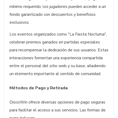
mínimo requerido, los jugadores pueden acceder a un
fondo garantizado con descuentos y beneficios
exclusivos.
Los eventos organizados como "La Fiesta Nocturna",
celebran premios ganados en partidas especiales
para recompensar la dedicación de sus usuarios. Estas
interacciones fomentan una experiencia compartida
entre el personal del sitio web y su base, añadiendo
un elemento importante al sentido de comunidad.
Métodos de Pago y Retirada
DiscoWin ofrece diversas opciones de pago seguras
para facilitar el acceso a sus servicios. Las formas de