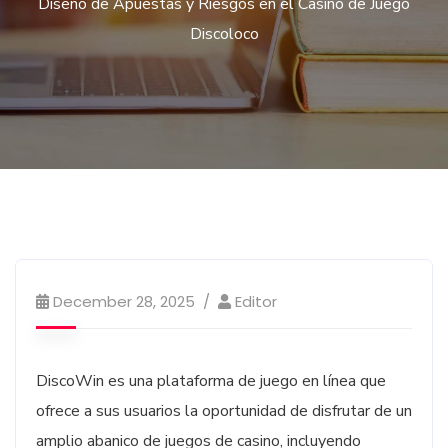
Diseño de Apuestas y Riesgos en el Casino de Juego
Discoloco
December 28, 2025
Editor
DiscoWin es una plataforma de juego en línea que
ofrece a sus usuarios la oportunidad de disfrutar de un
amplio abanico de juegos de casino, incluyendo