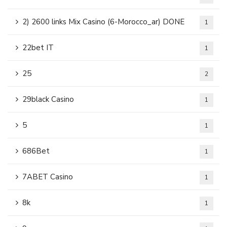
2) 2600 links Mix Casino (6-Morocco_ar) DONE
1
22bet IT
1
25
2
29black Casino
1
5
1
686Bet
1
7ABET Casino
1
8k
1