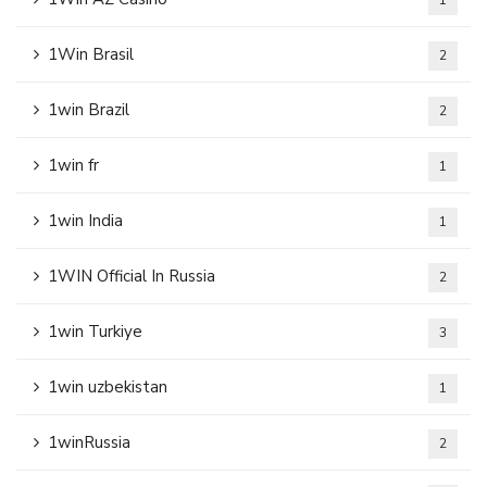
1
1Win Brasil
2
1win Brazil
2
1win fr
1
1win India
1
1WIN Official In Russia
2
1win Turkiye
3
1win uzbekistan
1
1winRussia
2