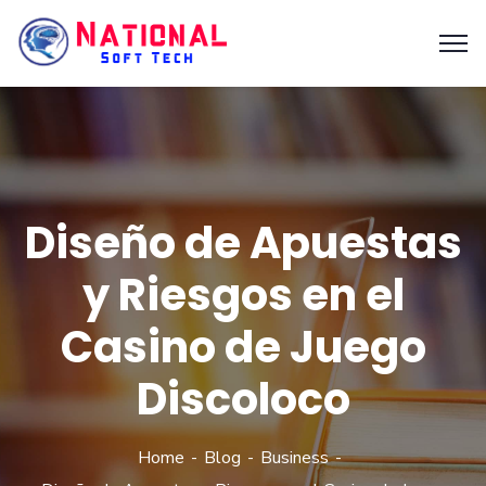
Diseño de Apuestas
y Riesgos en el
Casino de Juego
Discoloco
Home
Blog
Business