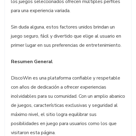
los juegos seleccionados ofrecen múltiples perfiles
para una experiencia variada.
Sin duda alguna, estos factores unidos brindan un
juego seguro, fácil y divertido que elige al usuario en
primer lugar en sus preferencias de entretenimiento.
Resumen General
DiscoWin es una plataforma confiable y respetable
con años de dedicación a ofrecer experiencias
inolvidables para su comunidad. Con un amplio abanico
de juegos, características exclusivas y seguridad al
máximo nivel, el sitio logra equilibrar sus
posibilidades en juego para usuarios como los que
visitaron esta página.